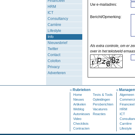
Financieel
Uw e-mailadres:
HRM
ICT
Bericht/Opmerking:
Consultancy
Carrière
Lifestyle
Info
Nieuwsbrief
Als extra controle, om er ze
Twitter
over in het tekstveld ernaas
Contact
Colofon
Privacy
Adverteren
Rubrieken
Managem
Home
Tests & Tools
Algemeen
Nieuws
Opleidingen
Commerci
Artikelen
Persberichten
Financieel
Weblog
Vacatures
HRM
Autonieuws
Reacties
ICT
Video
Consultan
Checklists
Carrière
Contracten
Lifestyle