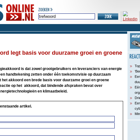
rd legt basis voor duurzame groei en groene
Top
gieakkoord is dat zowel grootgebruikers en leveranciers van energie
‘Be
 een handtekening zetten onder één toekomstvisie op duurzaam
Een
t het akkoord een brede basis voor duurzame groei en groene
du
eactie op het akkoord, dat bindende afspraken bevat over
Eén
nergietechnologieën en klimaatbeleid.
org
Dri
Een
enstaande artikel.
cyb
Min