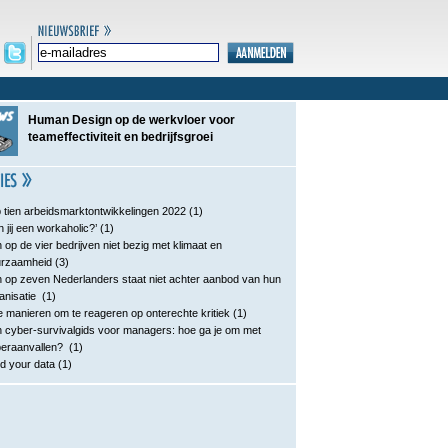
Human Design op de werkvloer voor
teameffectiviteit en bedrijfsgroei
 tien arbeidsmarktontwikkelingen 2022
(1)
n jij een workaholic?’
(1)
 op de vier bedrijven niet bezig met klimaat en
urzaamheid
(3)
 op zeven Nederlanders staat niet achter aanbod van hun
anisatie
(1)
e manieren om te reageren op onterechte kritiek
(1)
 cyber-survivalgids voor managers: hoe ga je om met
eraanvallen?
(1)
d your data
(1)