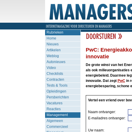
Rubrieken
Home
Nieuws
PwC: Energieakkoo
Artikelen
innovatie
Weblog
Autonieuws
De grote winst van het Ener
Video
als ook milieuorganisaties
Checklists
energiebeleid. Daarmee leg
Contracten
innovatie. Dat zegt
PwC
in r
Tests & Tools
energiebesparing, schone e
Opleidingen
Persberichten
Vertel een vriend over bov
Vacatures
Reacties
Naam ontvanger:
Management
E-mailadres ontvanger:
Algemeen
Commercieel
Uw naam: