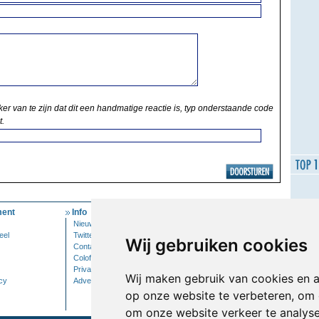
ker van te zijn dat dit een handmatige reactie is, typ onderstaande code
t.
ent
Info
Mijn Account
Nieuwsbrief
Inloggen
eel
Twitter
Wij gebruiken cookies
Contact
Colofon
Privacy
Wij maken gebruik van cookies en 
cy
Adverteren
op onze website te verbeteren, om 
om onze website verkeer te analys