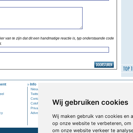
ker van te zijn dat dit een handmatige reactie is, typ onderstaande code
t.
ent
Info
Mijn Account
Nieuwsbrief
Inloggen
eel
Twitter
Contact
Wij gebruiken cookies
Colofon
Privacy
cy
Adverteren
Wij maken gebruik van cookies en 
op onze website te verbeteren, om 
om onze website verkeer te analys