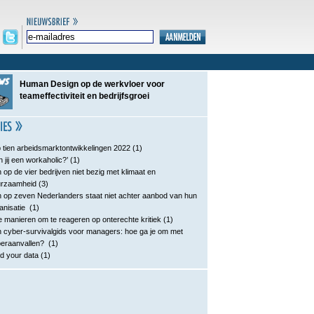
Human Design op de werkvloer voor
teameffectiviteit en bedrijfsgroei
 tien arbeidsmarktontwikkelingen 2022
(1)
n jij een workaholic?’
(1)
 op de vier bedrijven niet bezig met klimaat en
urzaamheid
(3)
 op zeven Nederlanders staat niet achter aanbod van hun
anisatie
(1)
e manieren om te reageren op onterechte kritiek
(1)
 cyber-survivalgids voor managers: hoe ga je om met
eraanvallen?
(1)
d your data
(1)