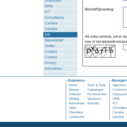
Financieel
HRM
Bericht/Opmerking:
ICT
Consultancy
Carrière
Lifestyle
Info
Als extra controle, om er ze
Nieuwsbrief
over in het tekstveld ernaas
Twitter
Contact
Colofon
Privacy
Adverteren
Rubrieken
Managem
Home
Tests & Tools
Algemeen
Nieuws
Opleidingen
Commerci
Artikelen
Persberichten
Financieel
Weblog
Vacatures
HRM
Autonieuws
Reacties
ICT
Video
Consultan
Checklists
Carrière
Contracten
Lifestyle