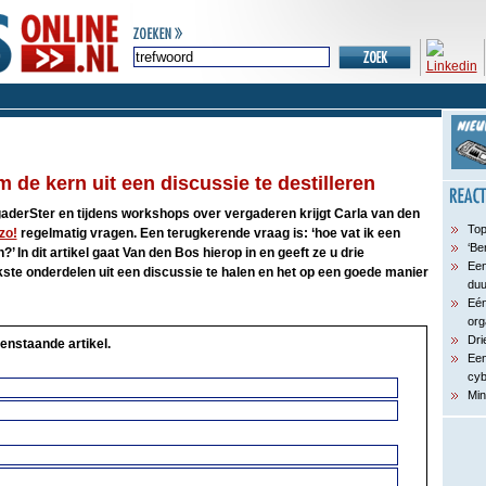
 de kern uit een discussie te destilleren
gaderSter en tijdens workshops over vergaderen krijgt Carla van den
Top
zo!
regelmatig vragen. Een terugkerende vraag is: ‘hoe vat ik een
‘Be
 In dit artikel gaat Van den Bos hierop in en geeft ze u drie
Een
ste onderdelen uit een discussie te halen en het op een goede manier
du
Eén
org
Dri
enstaande artikel.
Een
cyb
Min