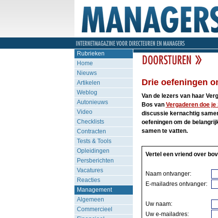
Rubrieken
Home
Nieuws
Drie oefeningen om
Artikelen
Weblog
Van de lezers van haar Ver
Autonieuws
Bos van
Vergaderen doe je 
Video
discussie kernachtig samen?’
Checklists
oefeningen om de belangrijk
samen te vatten.
Contracten
Tests & Tools
Opleidingen
Vertel een vriend over bov
Persberichten
Vacatures
Naam ontvanger:
Reacties
E-mailadres ontvanger:
Management
Algemeen
Uw naam:
Commercieel
Uw e-mailadres: