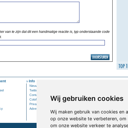
ker van te zijn dat dit een handmatige reactie is, typ onderstaande code
t.
ent
Info
Mijn Account
Nieuwsbrief
Inloggen
eel
Twitter
Contact
Wij gebruiken cookies
Colofon
Privacy
cy
Adverteren
Wij maken gebruik van cookies en 
op onze website te verbeteren, om 
om onze website verkeer te analys