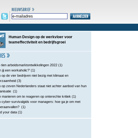
Human Design op de werkvloer voor
teameffectiviteit en bedrijfsgroei
 tien arbeidsmarktontwikkelingen 2022
(1)
n jij een workaholic?’
(1)
 op de vier bedrijven niet bezig met klimaat en
urzaamheid
(3)
 op zeven Nederlanders staat niet achter aanbod van hun
anisatie
(1)
e manieren om te reageren op onterechte kritiek
(1)
 cyber-survivalgids voor managers: hoe ga je om met
eraanvallen?
(1)
d your data
(1)