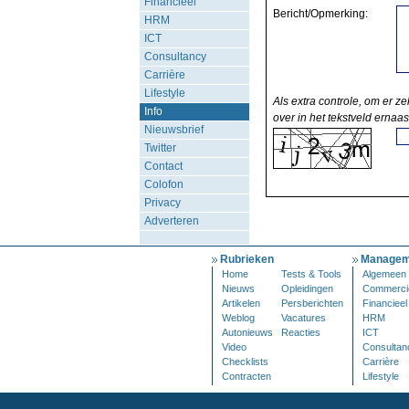
Financieel
Bericht/Opmerking:
HRM
ICT
Consultancy
Carrière
Lifestyle
Als extra controle, om er ze
Info
over in het tekstveld ernaas
Nieuwsbrief
Twitter
Contact
Colofon
Privacy
Adverteren
Rubrieken
Managem
Home
Tests & Tools
Algemeen
Nieuws
Opleidingen
Commerci
Artikelen
Persberichten
Financieel
Weblog
Vacatures
HRM
Autonieuws
Reacties
ICT
Video
Consultan
Checklists
Carrière
Contracten
Lifestyle