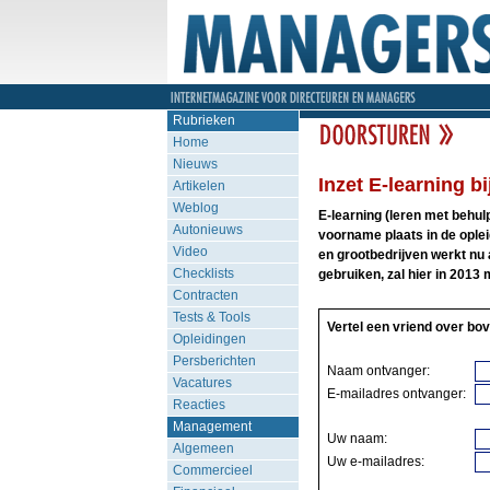
Rubrieken
Home
Nieuws
Inzet E-learning bi
Artikelen
Weblog
E-learning (leren met behulp
Autonieuws
voorname plaats in de ople
Video
en grootbedrijven werkt nu a
Checklists
gebruiken, zal hier in 2013
Contracten
Tests & Tools
Vertel een vriend over bov
Opleidingen
Persberichten
Naam ontvanger:
Vacatures
E-mailadres ontvanger:
Reacties
Management
Uw naam:
Algemeen
Uw e-mailadres:
Commercieel