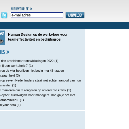
Human Design op de werkvloer voor
teameffectiviteit en bedrijfsgroei
 tien arbeidsmarktontwikkelingen 2022
(1)
n jij een workaholic?’
(1)
 op de vier bedrijven niet bezig met klimaat en
urzaamheid
(3)
 op zeven Nederlanders staat niet achter aanbod van hun
anisatie
(1)
e manieren om te reageren op onterechte kritiek
(1)
 cyber-survivalgids voor managers: hoe ga je om met
eraanvallen?
(1)
d your data
(1)