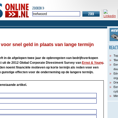
 voor snel geld in plaats van lange termijn
Top
ft in de afgelopen twee jaar de opbrengsten van bedrijfsverkopen
‘Be
ijkt uit de 2012 Global Corporate Divestment Survey van
Ernst & Young
.
Een
den noemt financiële motieven op korte termijn als reden voor een
du
n gunstige effecten voor de onderneming op de langere termijn.
Eén
org
Dri
enstaande artikel.
Een
cyb
Min