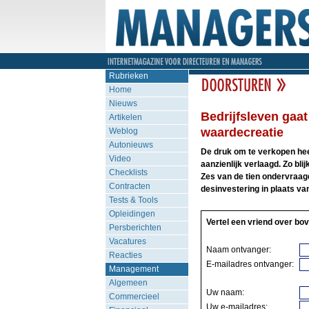
Rubrieken
Home
Nieuws
Bedrijfsleven gaat
Artikelen
waardecreatie
Weblog
Autonieuws
De druk om te verkopen hee
Video
aanzienlijk verlaagd. Zo bl
Checklists
Zes van de tien ondervraag
Contracten
desinvestering in plaats va
Tests & Tools
Opleidingen
Vertel een vriend over bov
Persberichten
Vacatures
Naam ontvanger:
Reacties
E-mailadres ontvanger:
Management
Algemeen
Uw naam:
Commercieel
Uw e-mailadres: