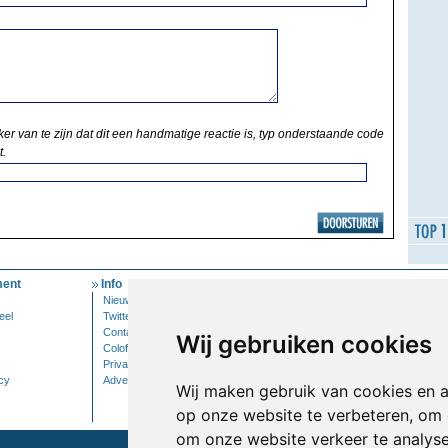
ker van te zijn dat dit een handmatige reactie is, typ onderstaande code
t.
ent
Info
Mijn Account
Nieuwsbrief
Inloggen
eel
Twitter
Contact
Wij gebruiken cookies
Colofon
Privacy
cy
Adverteren
Wij maken gebruik van cookies en 
op onze website te verbeteren, om 
om onze website verkeer te analys