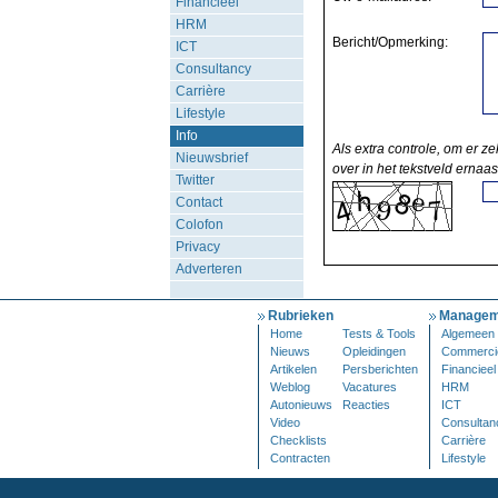
Financieel
HRM
Bericht/Opmerking:
ICT
Consultancy
Carrière
Lifestyle
Info
Als extra controle, om er ze
Nieuwsbrief
over in het tekstveld ernaas
Twitter
Contact
Colofon
Privacy
Adverteren
Rubrieken
Managem
Home
Tests & Tools
Algemeen
Nieuws
Opleidingen
Commerci
Artikelen
Persberichten
Financieel
Weblog
Vacatures
HRM
Autonieuws
Reacties
ICT
Video
Consultan
Checklists
Carrière
Contracten
Lifestyle