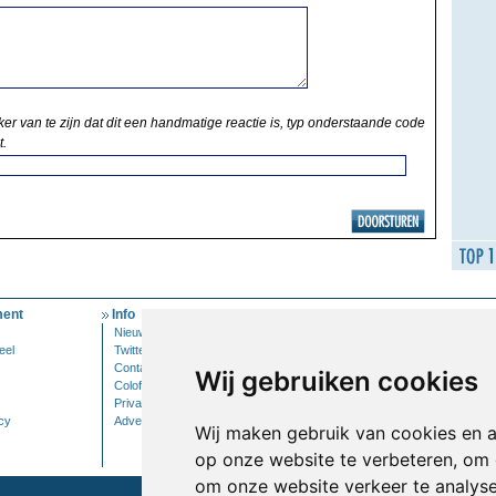
ker van te zijn dat dit een handmatige reactie is, typ onderstaande code
t.
ent
Info
Mijn Account
Nieuwsbrief
Inloggen
eel
Twitter
Contact
Wij gebruiken cookies
Colofon
Privacy
cy
Adverteren
Wij maken gebruik van cookies en 
op onze website te verbeteren, om 
om onze website verkeer te analys