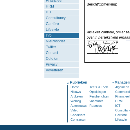
Financieel
Bericht/Opmerking:
HRM
ICT
Consultancy
Carrière
Lifestyle
Als extra controle, om er ze
Info
over in het tekstveld ernaas
Nieuwsbrief
Twitter
Contact
Colofon
Privacy
Adverteren
Rubrieken
Managem
Home
Tests & Tools
Algemeen
Nieuws
Opleidingen
Commerci
Artikelen
Persberichten
Financieel
Weblog
Vacatures
HRM
Autonieuws
Reacties
ICT
Video
Consultan
Checklists
Carrière
Contracten
Lifestyle