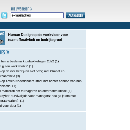
Human Design op de werkvloer voor
teameffectiviteit en bedrijfsgroei
 tien arbeidsmarktontwikkelingen 2022
(1)
n jij een workaholic?’
(1)
 op de vier bedrijven niet bezig met klimaat en
urzaamheid
(3)
 op zeven Nederlanders staat niet achter aanbod van hun
anisatie
(1)
e manieren om te reageren op onterechte kritiek
(1)
 cyber-survivalgids voor managers: hoe ga je om met
eraanvallen?
(1)
d your data
(1)