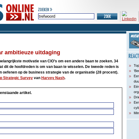
ar ambitieuze uitdaging
belangrijkste motivatie van CIO’s om een andere baan te zoeken. 34
Top
at dit de hoofdreden is om van baan te wisselen. De tweede reden is
‘Be
en oefenen op de business strategie van de organisatie (28 procent).
Een
p Strategic Survey
van
Harvey Nash
.
du
Eén
org
enstaande artikel.
Dri
Een
cyb
Min