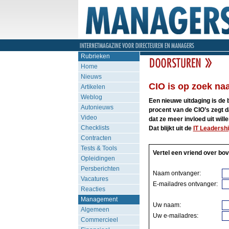
Rubrieken
Home
Nieuws
CIO is op zoek na
Artikelen
Weblog
Een nieuwe uitdaging is de 
Autonieuws
procent van de CIO’s zegt d
Video
dat ze meer invloed uit will
Checklists
Dat blijkt uit de
IT Leadershi
Contracten
Tests & Tools
Vertel een vriend over bov
Opleidingen
Persberichten
Naam ontvanger:
Vacatures
E-mailadres ontvanger:
Reacties
Management
Uw naam:
Algemeen
Uw e-mailadres:
Commercieel