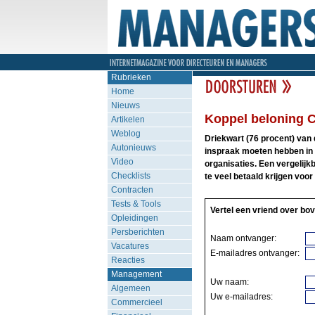
Rubrieken
Home
Nieuws
Koppel beloning C
Artikelen
Weblog
Driekwart (76 procent) va
Autonieuws
inspraak moeten hebben in 
Video
organisaties. Een vergelijk
Checklists
te veel betaald krijgen voor 
Contracten
Tests & Tools
Vertel een vriend over bov
Opleidingen
Persberichten
Naam ontvanger:
Vacatures
E-mailadres ontvanger:
Reacties
Management
Uw naam:
Algemeen
Uw e-mailadres:
Commercieel