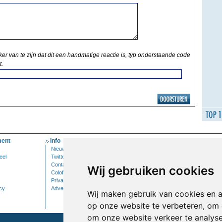
ker van te zijn dat dit een handmatige reactie is, typ onderstaande code
t.
ent
Info
Mijn Account
Nieuwsbrief
Inloggen
eel
Twitter
Contact
Wij gebruiken cookies
Colofon
Privacy
cy
Adverteren
Wij maken gebruik van cookies en 
op onze website te verbeteren, om 
om onze website verkeer te analys