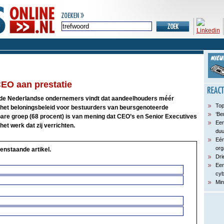
EO aan prestatie
n de Nederlandse ondernemers vindt dat aandeelhouders méér
Top
het beloningsbeleid voor bestuurders van beursgenoteerde
‘Be
bare groep (68 procent) is van mening dat CEO’s en Senior Executives
Een
het werk dat zij verrichten.
du
Eén
org
enstaande artikel.
Dri
Een
cyb
Min