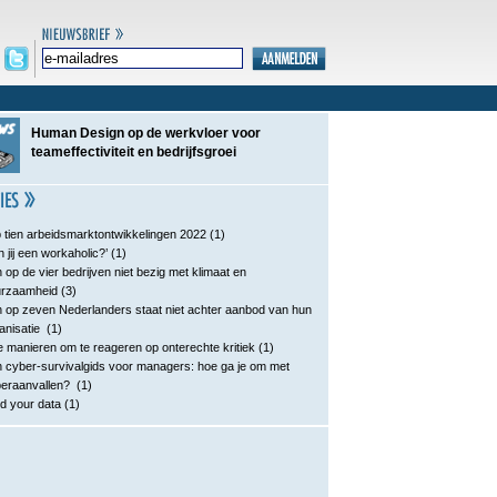
Human Design op de werkvloer voor
teameffectiviteit en bedrijfsgroei
 tien arbeidsmarktontwikkelingen 2022
(1)
n jij een workaholic?’
(1)
 op de vier bedrijven niet bezig met klimaat en
urzaamheid
(3)
 op zeven Nederlanders staat niet achter aanbod van hun
anisatie
(1)
e manieren om te reageren op onterechte kritiek
(1)
 cyber-survivalgids voor managers: hoe ga je om met
eraanvallen?
(1)
d your data
(1)