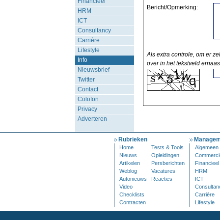
Financieel
Bericht/Opmerking:
HRM
ICT
Consultancy
Carrière
Lifestyle
Als extra controle, om er ze
Info
over in het tekstveld ernaas
Nieuwsbrief
Twitter
Contact
Colofon
Privacy
Adverteren
Rubrieken
Managem
Home
Tests & Tools
Algemeen
Nieuws
Opleidingen
Commerci
Artikelen
Persberichten
Financieel
Weblog
Vacatures
HRM
Autonieuws
Reacties
ICT
Video
Consultan
Checklists
Carrière
Contracten
Lifestyle