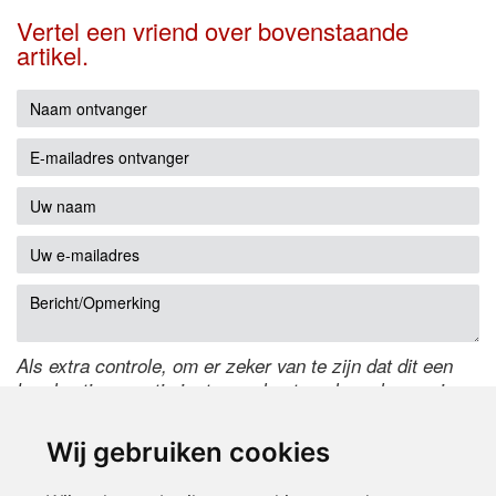
Vertel een vriend over bovenstaande
artikel.
Als extra controle, om er zeker van te zijn dat dit een
handmatige reactie is, typ onderstaande code over in
het tekstveld ernaast. Is het niet te lezen? Klik
hier
om
de code te wijzigen.
Wij gebruiken cookies