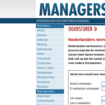
Rubrieken
Home
Nieuws
Nederlanders tevr
Artikelen
Weblog
Nederlandse werknemers zij
Autonieuws
procent zegt dat de verhou
Video
tussen twee banen moeten k
Checklists
Ook valt op dat het aantal 
voor andere Europeanen.
Contracten
Tests & Tools
Opleidingen
Vertel een vriend over bov
Persberichten
Vacatures
Naam ontvanger:
Reacties
E-mailadres ontvanger:
Management
Algemeen
Uw naam:
Commercieel
Uw e-mailadres: