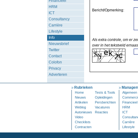
Financieel
HRM
Bericht/Opmerking:
ICT
Consultancy
Carrière
Lifestyle
Info
Als extra controle, om er ze
Nieuwsbrief
over in het tekstveld ernaas
Twitter
Contact
Colofon
Privacy
Adverteren
Rubrieken
Managem
Home
Tests & Tools
Algemeen
Nieuws
Opleidingen
Commerci
Artikelen
Persberichten
Financieel
Weblog
Vacatures
HRM
Autonieuws
Reacties
ICT
Video
Consultan
Checklists
Carrière
Contracten
Lifestyle