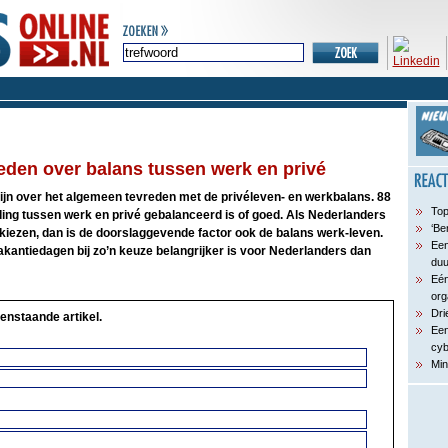
eden over balans tussen werk en privé
n over het algemeen tevreden met de privéleven- en werkbalans. 88
Top
ding tussen werk en privé gebalanceerd is of goed. Als Nederlanders
‘Be
iezen, dan is de doorslaggevende factor ook de balans werk-leven.
Een
vakantiedagen bij zo’n keuze belangrijker is voor Nederlanders dan
du
Eén
org
Dri
enstaande artikel.
Een
cyb
Min