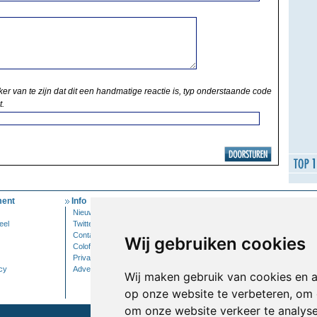
ker van te zijn dat dit een handmatige reactie is, typ onderstaande code
t.
ent
Info
Mijn Account
Nieuwsbrief
Inloggen
eel
Twitter
Contact
Wij gebruiken cookies
Colofon
Privacy
cy
Adverteren
Wij maken gebruik van cookies en 
op onze website te verbeteren, om 
om onze website verkeer te analys