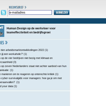
Human Design op de werkvloer voor
teameffectiviteit en bedrijfsgroei
 tien arbeidsmarktontwikkelingen 2022
(1)
n jij een workaholic?’
(1)
 op de vier bedrijven niet bezig met klimaat en
urzaamheid
(3)
 op zeven Nederlanders staat niet achter aanbod van hun
anisatie
(1)
e manieren om te reageren op onterechte kritiek
(1)
 cyber-survivalgids voor managers: hoe ga je om met
eraanvallen?
(1)
d your data
(1)