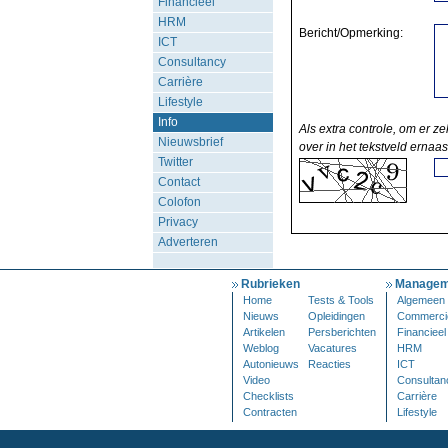
Financieel
HRM
Bericht/Opmerking:
ICT
Consultancy
Carrière
Lifestyle
Info
Als extra controle, om er ze
Nieuwsbrief
over in het tekstveld ernaas
Twitter
Contact
Colofon
Privacy
Adverteren
Rubrieken
Managem
Home
Tests & Tools
Algemeen
Nieuws
Opleidingen
Commerci
Artikelen
Persberichten
Financieel
Weblog
Vacatures
HRM
Autonieuws
Reacties
ICT
Video
Consultan
Checklists
Carrière
Contracten
Lifestyle