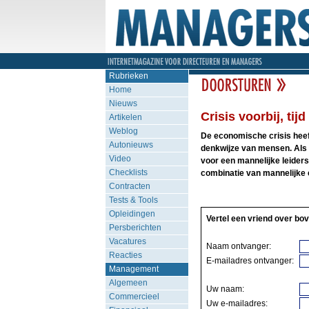
Rubrieken
Home
Nieuws
Crisis voorbij, tij
Artikelen
Weblog
De economische crisis heef
Autonieuws
denkwijze van mensen. Als
Video
voor een mannelijke leiders
Checklists
combinatie van mannelijke e
Contracten
Tests & Tools
Opleidingen
Vertel een vriend over bov
Persberichten
Vacatures
Naam ontvanger:
Reacties
E-mailadres ontvanger:
Management
Algemeen
Uw naam:
Commercieel
Uw e-mailadres: