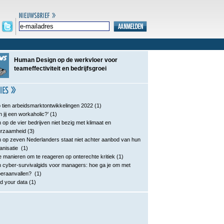
Human Design op de werkvloer voor
teameffectiviteit en bedrijfsgroei
 tien arbeidsmarktontwikkelingen 2022
(1)
n jij een workaholic?’
(1)
 op de vier bedrijven niet bezig met klimaat en
urzaamheid
(3)
 op zeven Nederlanders staat niet achter aanbod van hun
anisatie
(1)
e manieren om te reageren op onterechte kritiek
(1)
 cyber-survivalgids voor managers: hoe ga je om met
eraanvallen?
(1)
d your data
(1)