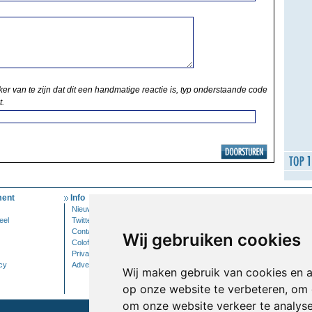
ker van te zijn dat dit een handmatige reactie is, typ onderstaande code
t.
ent
Info
Mijn Account
Nieuwsbrief
Inloggen
eel
Twitter
Contact
Wij gebruiken cookies
Colofon
Privacy
cy
Adverteren
Wij maken gebruik van cookies en 
op onze website te verbeteren, om 
om onze website verkeer te analys