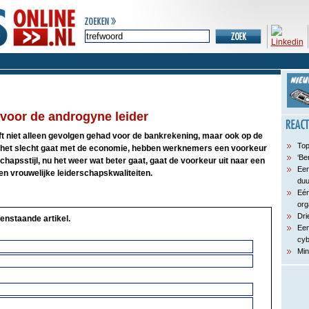
d voor de androgyne leider
t niet alleen gevolgen gehad voor de bankrekening, maar ook op de
Top
 het slecht gaat met de economie, hebben werknemers een voorkeur
‘Be
chapsstijl, nu het weer wat beter gaat, gaat de voorkeur uit naar een
Een
n vrouwelijke leiderschapskwaliteiten.
du
Eén
org
Dri
enstaande artikel.
Een
cyb
Min