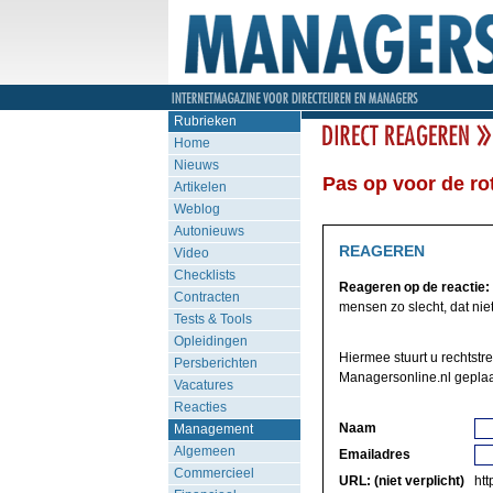
Rubrieken
Home
Nieuws
Pas op voor de rot
Artikelen
Weblog
Autonieuws
REAGEREN
Video
Checklists
Reageren op de reactie:
Contracten
mensen zo slecht, dat niet 
Tests & Tools
Opleidingen
Hiermee stuurt u rechtstr
Persberichten
Managersonline.nl geplaa
Vacatures
Reacties
Naam
Management
Algemeen
Emailadres
Commercieel
URL: (niet verplicht)
http