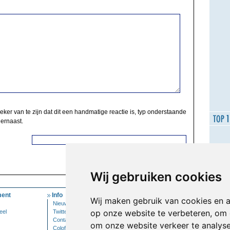
zeker van te zijn dat dit een handmatige reactie is, typ onderstaande
 ernaast.
Wij gebruiken cookies
ent
Info
Mijn Account
Wij maken gebruik van cookies en 
Nieuwsbrief
Inloggen
op onze website te verbeteren, om 
eel
Twitter
Contact
om onze website verkeer te analys
Colofon