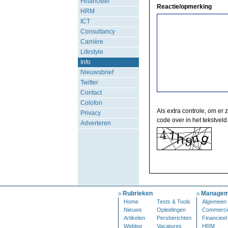
Financieel
Reactie/opmerking
HRM
ICT
Consultancy
Carrière
Lifestyle
Info
Nieuwsbrief
Twitter
Contact
Colofon
Als extra controle, om er 
Privacy
code over in het tekstveld
Adverteren
Rubrieken
Managem
Home
Tests & Tools
Algemeen
Nieuws
Opleidingen
Commerci
Artikelen
Persberichten
Financieel
Weblog
Vacatures
HRM