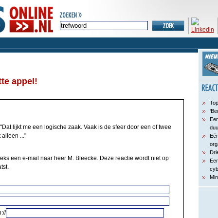
te appel!
Top
‘Be
Een
"Dat lijkt me een logische zaak. Vaak is de sfeer door een of twee
du
alleen ..."
Eén
org
Dri
eeks een e-mail naar heer M. Bleecke. Deze reactie wordt niet op
Een
tst.
cyb
Min
://