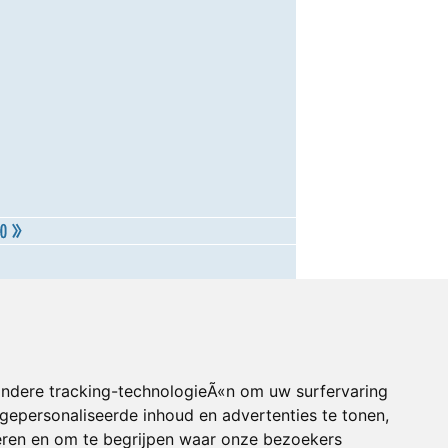
andere tracking-technologieÃ«n om uw surfervaring
gepersonaliseerde inhoud en advertenties te tonen,
eren en om te begrijpen waar onze bezoekers