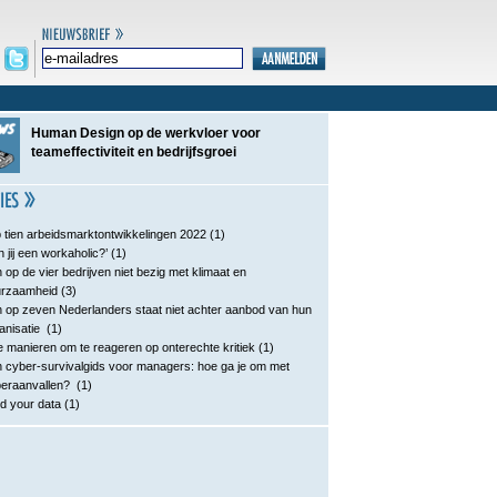
Human Design op de werkvloer voor
teameffectiviteit en bedrijfsgroei
 tien arbeidsmarktontwikkelingen 2022
(1)
n jij een workaholic?’
(1)
 op de vier bedrijven niet bezig met klimaat en
urzaamheid
(3)
 op zeven Nederlanders staat niet achter aanbod van hun
anisatie
(1)
e manieren om te reageren op onterechte kritiek
(1)
 cyber-survivalgids voor managers: hoe ga je om met
eraanvallen?
(1)
d your data
(1)