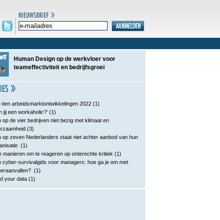
Human Design op de werkvloer voor
teameffectiviteit en bedrijfsgroei
 tien arbeidsmarktontwikkelingen 2022
(1)
n jij een workaholic?’
(1)
 op de vier bedrijven niet bezig met klimaat en
urzaamheid
(3)
 op zeven Nederlanders staat niet achter aanbod van hun
anisatie
(1)
e manieren om te reageren op onterechte kritiek
(1)
 cyber-survivalgids voor managers: hoe ga je om met
eraanvallen?
(1)
d your data
(1)