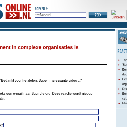
ment in complexe organisaties is
Top
‘Be
Een
du
Eén
"Bedankt voor het delen. Super interessante video ..."
org
Dri
eeks een e-mail naar Squirdle.org. Deze reactie wordt niet op
Een
tst.
cyb
Min
://