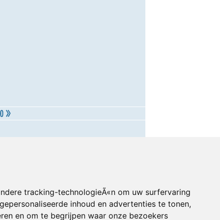
andere tracking-technologieÃ«n om uw surfervaring
gepersonaliseerde inhoud en advertenties te tonen,
eren en om te begrijpen waar onze bezoekers