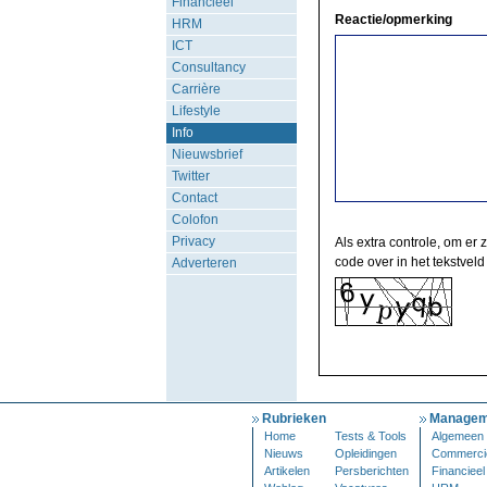
Financieel
Reactie/opmerking
HRM
ICT
Consultancy
Carrière
Lifestyle
Info
Nieuwsbrief
Twitter
Contact
Colofon
Privacy
Als extra controle, om er 
code over in het tekstveld
Adverteren
Rubrieken
Managem
Home
Tests & Tools
Algemeen
Nieuws
Opleidingen
Commerci
Artikelen
Persberichten
Financieel