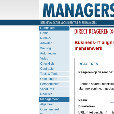
Rubrieken
Home
Nieuws
Business-IT align
Artikelen
mensenwerk
Weblog
Autonieuws
Video
Checklists
REAGEREN
Contracten
Reageren op de reactie:
Tests & Tools
Opleidingen
Persberichten
Hiermee stuurt u rechtstr
Managersonline.nl geplaa
Vacatures
Reacties
Management
Naam
Algemeen
Emailadres
Commercieel
URL: (niet verplicht)
http