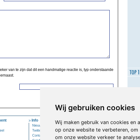
zeker van te zijn dat dit een handmatige reactie is, typ onderstaande
 ernaast.
Wij gebruiken cookies
ent
Info
Mijn Account
Wij maken gebruik van cookies en 
Nieuwsbrief
Inloggen
op onze website te verbeteren, om 
eel
Twitter
Contact
om onze website verkeer te analys