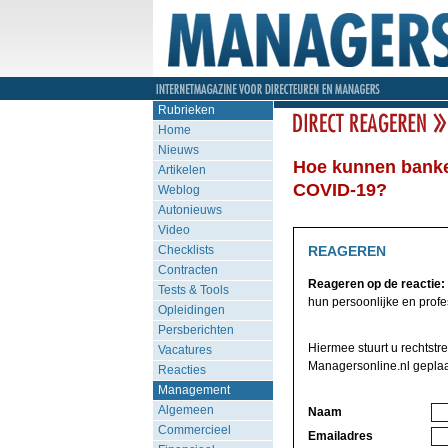
Rubrieken
Home
Nieuws
Hoe kunnen banken
Artikelen
COVID-19?
Weblog
Autonieuws
Video
Checklists
REAGEREN
Contracten
Reageren op de reactie:
Tests & Tools
hun persoonlijke en profes
Opleidingen
Persberichten
Hiermee stuurt u rechtstr
Vacatures
Managersonline.nl geplaa
Reacties
Management
Algemeen
Naam
Commercieel
Emailadres