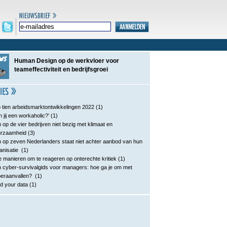
Human Design op de werkvloer voor
teameffectiviteit en bedrijfsgroei
 tien arbeidsmarktontwikkelingen 2022
(1)
n jij een workaholic?’
(1)
 op de vier bedrijven niet bezig met klimaat en
urzaamheid
(3)
 op zeven Nederlanders staat niet achter aanbod van hun
anisatie
(1)
e manieren om te reageren op onterechte kritiek
(1)
 cyber-survivalgids voor managers: hoe ga je om met
eraanvallen?
(1)
d your data
(1)