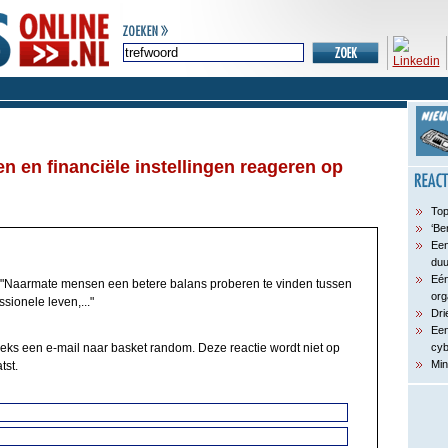
 en financiële instellingen reageren op
Top
‘Be
Een
du
Eén
"Naarmate mensen een betere balans proberen te vinden tussen
org
sionele leven,..."
Dri
Een
eeks een e-mail naar basket random. Deze reactie wordt niet op
cyb
Min
tst.