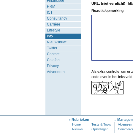
Financieel
URL: (niet verplicht)
http
HRM
Reactie/opmerking
ICT
Consultancy
Carrière
Lifestyle
Info
Nieuwsbrief
Twitter
Contact
Colofon
Privacy
Als extra controle, om er 
Adverteren
code over in het tekstveld
Rubrieken
Managem
Home
Tests & Tools
Algemeen
Nieuws
Opleidingen
Commerci