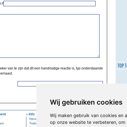
://
zeker van te zijn dat dit een handmatige reactie is, typ onderstaande
 ernaast.
Wij gebruiken cookies
ent
Info
Mijn Account
Wij maken gebruik van cookies en 
Nieuwsbrief
Inloggen
op onze website te verbeteren, om 
eel
Twitter