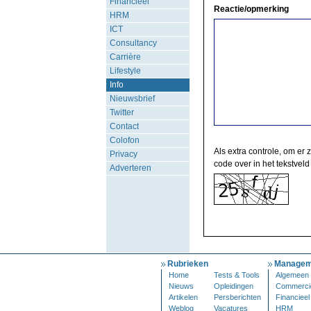
Financieel
Reactie/opmerking
HRM
ICT
Consultancy
Carrière
Lifestyle
Info
Nieuwsbrief
Twitter
Contact
Colofon
Als extra controle, om er 
Privacy
code over in het tekstveld
Adverteren
Rubrieken
Managem
Home
Tests & Tools
Algemeen
Nieuws
Opleidingen
Commerci
Artikelen
Persberichten
Financieel
Weblog
Vacatures
HRM