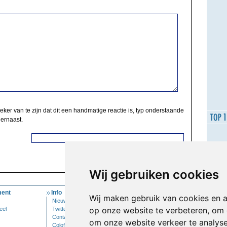
zeker van te zijn dat dit een handmatige reactie is, typ onderstaande
 ernaast.
Wij gebruiken cookies
ent
Info
Mijn Account
Wij maken gebruik van cookies en 
Nieuwsbrief
Inloggen
op onze website te verbeteren, om 
eel
Twitter
Contact
om onze website verkeer te analys
Colofon