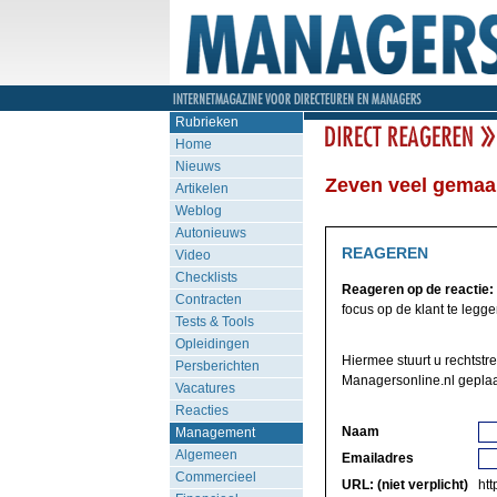
Rubrieken
Home
Nieuws
Zeven veel gemaak
Artikelen
Weblog
Autonieuws
REAGEREN
Video
Checklists
Reageren op de reactie:
Contracten
focus op de klant te leggen
Tests & Tools
Opleidingen
Hiermee stuurt u rechtstr
Persberichten
Managersonline.nl geplaa
Vacatures
Reacties
Naam
Management
Algemeen
Emailadres
Commercieel
URL: (niet verplicht)
http