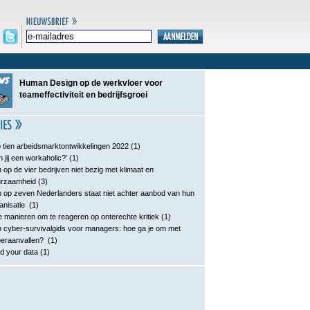
Human Design op de werkvloer voor
teameffectiviteit en bedrijfsgroei
 tien arbeidsmarktontwikkelingen 2022
(1)
n jij een workaholic?’
(1)
 op de vier bedrijven niet bezig met klimaat en
urzaamheid
(3)
 op zeven Nederlanders staat niet achter aanbod van hun
anisatie
(1)
e manieren om te reageren op onterechte kritiek
(1)
 cyber-survivalgids voor managers: hoe ga je om met
eraanvallen?
(1)
d your data
(1)