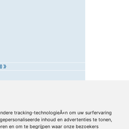
andere tracking-technologieÃ«n om uw surfervaring
gepersonaliseerde inhoud en advertenties te tonen,
eren en om te begrijpen waar onze bezoekers