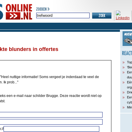
te blunders in offertes
Top
‘Be
Een
"Heel nuttige informatie! Soms vergeet je inderdaad te veel de
du
. Ik prob..."
Eén
org
Dri
eeks een e-mail naar schilder Brugge. Deze reactie wordt niet op
Een
tst.
cyb
Min
://