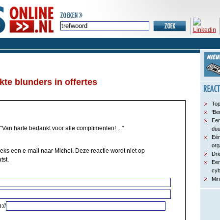
te blunders in offertes
Top
‘Be
Een
"Van harte bedankt voor alle complimenten! ..."
du
Eén
org
eeks een e-mail naar Michel. Deze reactie wordt niet op
Dri
tst.
Een
cyb
Min
://