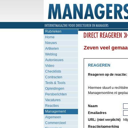
Rubrieken
Home
Nieuws
Zeven veel gemaak
Artikelen
Weblog
Autonieuws
REAGEREN
Video
Checklists
Reageren op de reactie:
Contracten
Tests & Tools
Hiermee stuurt u rechtstr
Opleidingen
Managersonline.nl geplaa
Persberichten
Vacatures
Reacties
Naam
Management
Emailadres
Algemeen
URL: (niet verplicht)
http
Commercieel
Reactie/opmerking