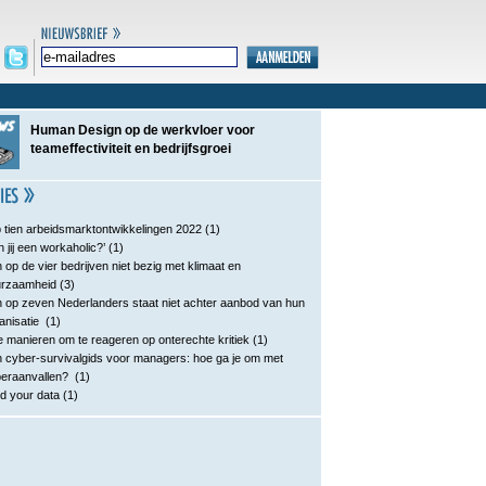
Human Design op de werkvloer voor
teameffectiviteit en bedrijfsgroei
 tien arbeidsmarktontwikkelingen 2022
(1)
n jij een workaholic?’
(1)
 op de vier bedrijven niet bezig met klimaat en
urzaamheid
(3)
 op zeven Nederlanders staat niet achter aanbod van hun
anisatie
(1)
e manieren om te reageren op onterechte kritiek
(1)
 cyber-survivalgids voor managers: hoe ga je om met
eraanvallen?
(1)
d your data
(1)