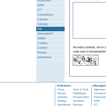
Financieel
HRM
ICT
Consultancy
Carrière
Lifestyle
Info
Nieuwsbrief
Twitter
Contact
Als extra controle, om er 
Colofon
code over in het tekstveld
Privacy
Adverteren
Rubrieken
Managem
Home
Tests & Tools
Algemeen
Nieuws
Opleidingen
Commerci
Artikelen
Persberichten
Financieel
Weblog
Vacatures
HRM
Autonieuws
Reacties
ICT