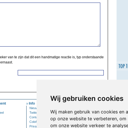
zeker van te zijn dat dit een handmatige reactie is, typ onderstaande
 ernaast.
Wij gebruiken cookies
ent
Info
Mijn Account
Nieuwsbrief
Inloggen
Wij maken gebruik van cookies en 
eel
Twitter
Contact
op onze website te verbeteren, om 
Colofon
om onze website verkeer te analys
Privacy