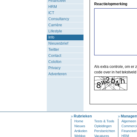
Financieel
Reactie/opmerking
HRM
ICT
Consultancy
Carrière
Lifestyle
Info
Nieuwsbrief
Twitter
Contact
Colofon
Als extra controle, om er 
Privacy
code over in het tekstveld
Adverteren
Rubrieken
Managem
Home
Tests & Tools
Algemeen
Nieuws
Opleidingen
Commerci
Artikelen
Persberichten
Financieel
Weblog
Vacatures
HRM