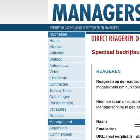
Rubrieken
Home
Nieuws
Speciaal bedrijfsu
Artikelen
Weblog
Autonieuws
REAGEREN
Video
Checklists
Reageren op de reactie:
Contracten
mogelijkheid om hun colleg
Tests & Tools
Opleidingen
Hiermee stuurt u rechtstr
Persberichten
Managersonline.nl geplaa
Vacatures
Reacties
Naam
Management
Algemeen
Emailadres
Commercieel
URL: (niet verplicht)
http