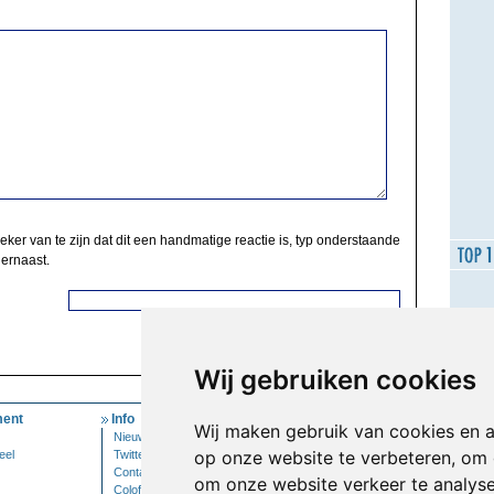
zeker van te zijn dat dit een handmatige reactie is, typ onderstaande
 ernaast.
Wij gebruiken cookies
ent
Info
Mijn Account
Wij maken gebruik van cookies en 
Nieuwsbrief
Inloggen
op onze website te verbeteren, om 
eel
Twitter
Contact
om onze website verkeer te analys
Colofon