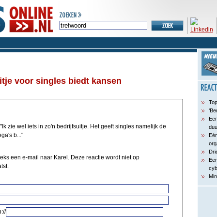
itje voor singles biedt kansen
Top
‘Be
Een
"Ik zie wel iets in zo'n bedrijfsuitje. Het geeft singles namelijk de
du
a's b..."
Eén
org
Dri
eeks een e-mail naar Karel. Deze reactie wordt niet op
Een
tst.
cyb
Min
://