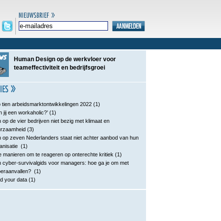
Human Design op de werkvloer voor
teameffectiviteit en bedrijfsgroei
 tien arbeidsmarktontwikkelingen 2022
(1)
n jij een workaholic?’
(1)
 op de vier bedrijven niet bezig met klimaat en
urzaamheid
(3)
 op zeven Nederlanders staat niet achter aanbod van hun
anisatie
(1)
e manieren om te reageren op onterechte kritiek
(1)
 cyber-survivalgids voor managers: hoe ga je om met
eraanvallen?
(1)
d your data
(1)