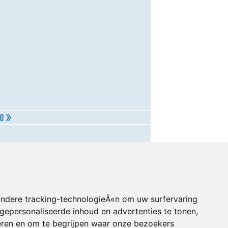
andere tracking-technologieÃ«n om uw surfervaring
gepersonaliseerde inhoud en advertenties te tonen,
eren en om te begrijpen waar onze bezoekers