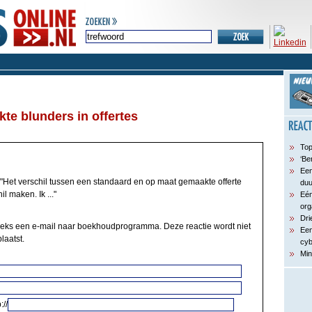
te blunders in offertes
Top
‘Be
Een
"Het verschil tussen een standaard en op maat gemaakte offerte
du
l maken. Ik ..."
Eén
org
Dri
reeks een e-mail naar boekhoudprogramma. Deze reactie wordt niet
Een
laatst.
cyb
Min
://