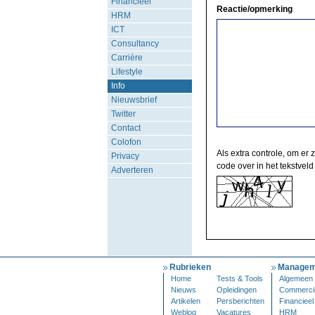
Financieel
Reactie/opmerking
HRM
ICT
Consultancy
Carrière
Lifestyle
Info
Nieuwsbrief
Twitter
Contact
Colofon
Als extra controle, om er 
Privacy
code over in het tekstveld
Adverteren
Rubrieken
Managem
Home
Tests & Tools
Algemeen
Nieuws
Opleidingen
Commerci
Artikelen
Persberichten
Financieel
Weblog
Vacatures
HRM