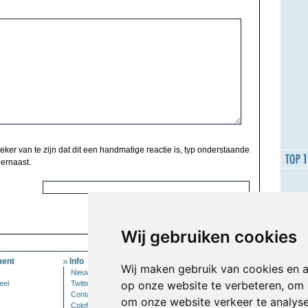
zeker van te zijn dat dit een handmatige reactie is, typ onderstaande
 ernaast.
Wij gebruiken cookies
ent
Info
Mijn Account
Wij maken gebruik van cookies en 
Nieuwsbrief
Inloggen
op onze website te verbeteren, om 
eel
Twitter
Contact
om onze website verkeer te analys
Colofon