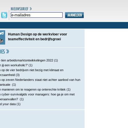
Human Design op de werkvloer voor
teameffectiviteit en bedrijfsgroei
 tien arbeidsmarktontwikkelingen 2022
(1)
n jij een workaholic?’
(1)
 op de vier bedrijven niet bezig met klimaat en
urzaamheid
(3)
 op zeven Nederlanders staat niet achter aanbod van hun
anisatie
(1)
e manieren om te reageren op onterechte kritiek
(1)
 cyber-survivalgids voor managers: hoe ga je om met
eraanvallen?
(1)
d your data
(1)