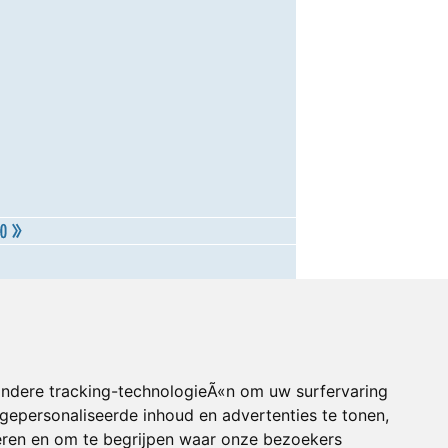
andere tracking-technologieÃ«n om uw surfervaring
gepersonaliseerde inhoud en advertenties te tonen,
eren en om te begrijpen waar onze bezoekers