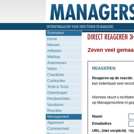
Rubrieken
Home
Nieuws
Zeven veel gemaak
Artikelen
Weblog
Autonieuws
REAGEREN
Video
Checklists
Reageren op de reactie:
Contracten
kan inderdaad veel verschi
Tests & Tools
Opleidingen
Hiermee stuurt u rechtst
Persberichten
op Managersonline.nl gep
Vacatures
Reacties
Naam
Management
Algemeen
Emailadres
Commercieel
URL: (niet verplicht)
http