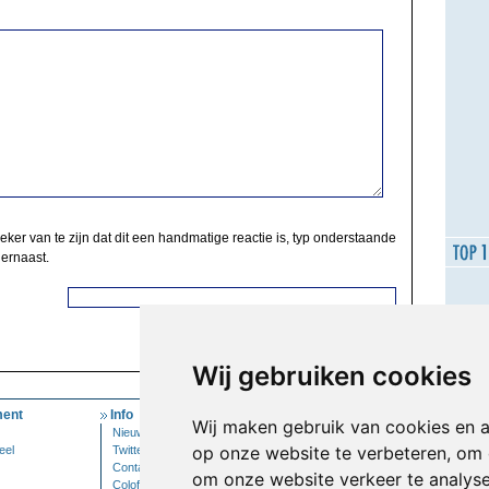
zeker van te zijn dat dit een handmatige reactie is, typ onderstaande
 ernaast.
Wij gebruiken cookies
ent
Info
Mijn Account
Wij maken gebruik van cookies en 
Nieuwsbrief
Inloggen
op onze website te verbeteren, om 
eel
Twitter
Contact
om onze website verkeer te analys
Colofon