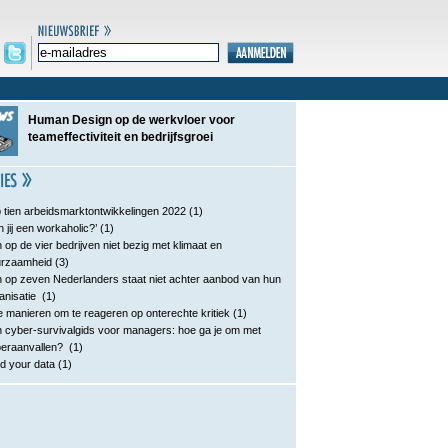
Human Design op de werkvloer voor
teameffectiviteit en bedrijfsgroei
 tien arbeidsmarktontwikkelingen 2022
(1)
n jij een workaholic?’
(1)
 op de vier bedrijven niet bezig met klimaat en
urzaamheid
(3)
 op zeven Nederlanders staat niet achter aanbod van hun
anisatie
(1)
e manieren om te reageren op onterechte kritiek
(1)
 cyber-survivalgids voor managers: hoe ga je om met
eraanvallen?
(1)
d your data
(1)