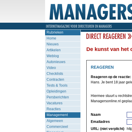
Rubrieken
Home
Nieuws
De kunst van het
Artikelen
Weblog
Autonieuws
REAGEREN
Video
Checklists
Reageren op de reactie:
Contracten
Hans. Je bent 18 jaar gel
Tests & Tools
Opleidingen
Hiermee stuurt u rechtstr
Persberichten
Managersonline.nl geplaa
Vacatures
Reacties
Naam
Management
Algemeen
Emailadres
Commercieel
URL: (niet verplicht)
http