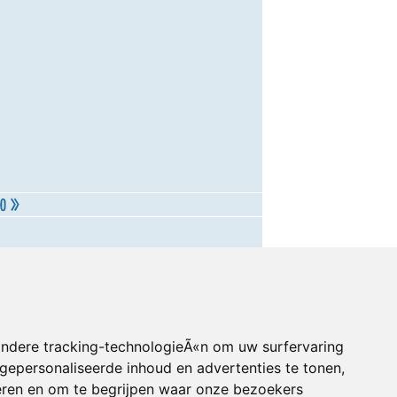
andere tracking-technologieÃ«n om uw surfervaring
gepersonaliseerde inhoud en advertenties te tonen,
eren en om te begrijpen waar onze bezoekers