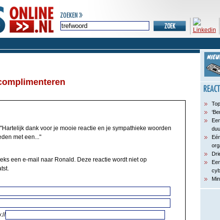
 complimenteren
Top
‘Be
Een
"Hartelijk dank voor je mooie reactie en je sympathieke woorden
du
eden met een..."
Eén
org
Dri
eeks een e-mail naar Ronald. Deze reactie wordt niet op
Een
tst.
cyb
Min
://