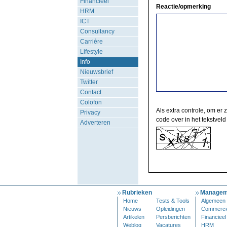
Financieel
Reactie/opmerking
HRM
ICT
Consultancy
Carrière
Lifestyle
Info
Nieuwsbrief
Twitter
Contact
Colofon
Als extra controle, om er 
Privacy
code over in het tekstveld
Adverteren
Rubrieken
Managem
Home
Tests & Tools
Algemeen
Nieuws
Opleidingen
Commerci
Artikelen
Persberichten
Financieel
Weblog
Vacatures
HRM