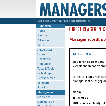
Rubrieken
Home
Nieuws
Manager wordt o
Artikelen
Weblog
Autonieuws
REAGEREN
Video
Checklists
Reageren op de reactie:
Contracten
verbeteringen doorvoeren,
Tests & Tools
Opleidingen
Hiermee stuurt u rechtstr
Persberichten
Managersonline.nl geplaa
Vacatures
Reacties
Naam
Management
Algemeen
Emailadres
Commercieel
URL: (niet verplicht)
http