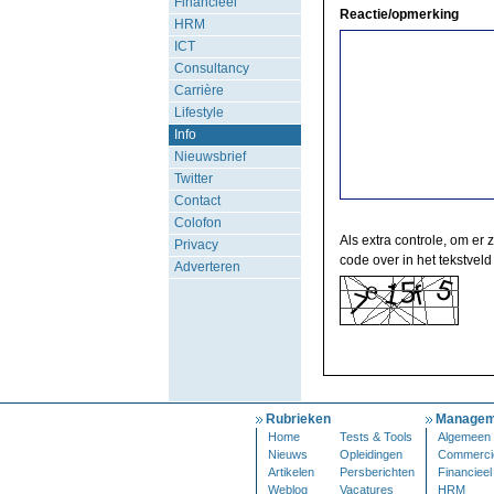
Financieel
Reactie/opmerking
HRM
ICT
Consultancy
Carrière
Lifestyle
Info
Nieuwsbrief
Twitter
Contact
Colofon
Als extra controle, om er 
Privacy
code over in het tekstveld
Adverteren
Rubrieken
Managem
Home
Tests & Tools
Algemeen
Nieuws
Opleidingen
Commerci
Artikelen
Persberichten
Financieel
Weblog
Vacatures
HRM