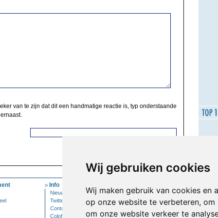
zeker van te zijn dat dit een handmatige reactie is, typ onderstaande
 ernaast.
Wij gebruiken cookies
ent
Info
Mijn Account
Wij maken gebruik van cookies en 
Nieuwsbrief
Inloggen
op onze website te verbeteren, om 
eel
Twitter
Contact
om onze website verkeer te analys
Colofon