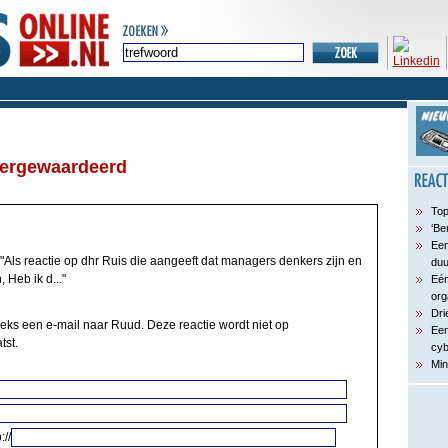
vergewaardeerd
Top
‘Be
Een
"Als reactie op dhr Ruis die aangeeft dat managers denkers zijn en
du
 Heb ik d..."
Eén
org
Dri
eeks een e-mail naar Ruud. Deze reactie wordt niet op
Een
tst.
cyb
Min
://