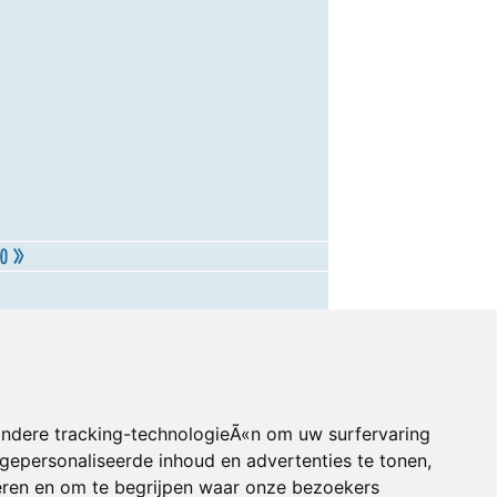
andere tracking-technologieÃ«n om uw surfervaring
gepersonaliseerde inhoud en advertenties te tonen,
eren en om te begrijpen waar onze bezoekers