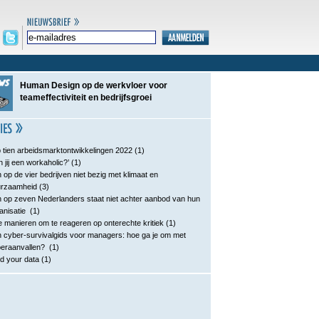
Human Design op de werkvloer voor
teameffectiviteit en bedrijfsgroei
 tien arbeidsmarktontwikkelingen 2022
(1)
n jij een workaholic?’
(1)
 op de vier bedrijven niet bezig met klimaat en
urzaamheid
(3)
 op zeven Nederlanders staat niet achter aanbod van hun
anisatie
(1)
e manieren om te reageren op onterechte kritiek
(1)
 cyber-survivalgids voor managers: hoe ga je om met
eraanvallen?
(1)
d your data
(1)