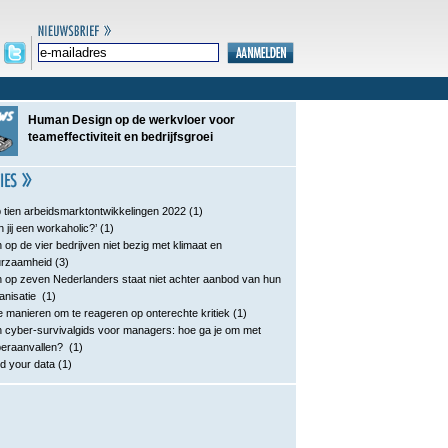
Human Design op de werkvloer voor
teameffectiviteit en bedrijfsgroei
 tien arbeidsmarktontwikkelingen 2022
(1)
n jij een workaholic?’
(1)
 op de vier bedrijven niet bezig met klimaat en
urzaamheid
(3)
 op zeven Nederlanders staat niet achter aanbod van hun
anisatie
(1)
e manieren om te reageren op onterechte kritiek
(1)
 cyber-survivalgids voor managers: hoe ga je om met
eraanvallen?
(1)
d your data
(1)