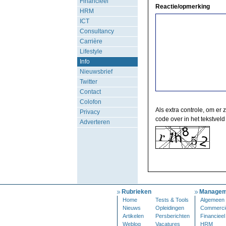
Financieel
Reactie/opmerking
HRM
ICT
Consultancy
Carrière
Lifestyle
Info
Nieuwsbrief
Twitter
Contact
Colofon
Als extra controle, om er 
Privacy
code over in het tekstveld
Adverteren
Rubrieken
Managem
Home
Tests & Tools
Algemeen
Nieuws
Opleidingen
Commerci
Artikelen
Persberichten
Financieel
Weblog
Vacatures
HRM