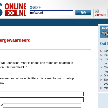
vergewaardeerd
Top
‘Be
Een
"De Beer is los. Maar is er ook een reden om daarvan te
du
 ik. De Beer heeft..."
Eén
org
Dri
eeks een e-mail naar De Klerk. Deze reactie wordt niet op
Een
tst.
cyb
Min
://