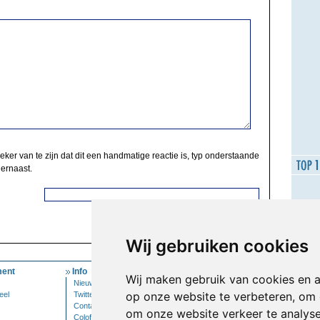
zeker van te zijn dat dit een handmatige reactie is, typ onderstaande
 ernaast.
Wij gebruiken cookies
ent
Info
Mijn Account
Wij maken gebruik van cookies en 
Nieuwsbrief
Inloggen
op onze website te verbeteren, om 
eel
Twitter
Contact
om onze website verkeer te analys
Colofon