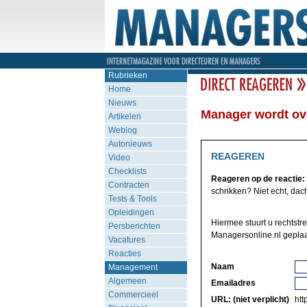
Rubrieken
Home
Nieuws
Manager wordt o
Artikelen
Weblog
Autonieuws
REAGEREN
Video
Checklists
Reageren op de reactie:
Contracten
schrikken? Niet echt, dacht
Tests & Tools
Opleidingen
Hiermee stuurt u rechtstr
Persberichten
Managersonline.nl geplaa
Vacatures
Reacties
Naam
Management
Algemeen
Emailadres
Commercieel
URL: (niet verplicht)
http