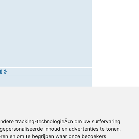
andere tracking-technologieÃ«n om uw surfervaring
gepersonaliseerde inhoud en advertenties te tonen,
eren en om te begrijpen waar onze bezoekers