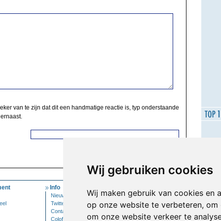
zeker van te zijn dat dit een handmatige reactie is, typ onderstaande
 ernaast.
Wij gebruiken cookies
ent
Info
Mijn Account
Wij maken gebruik van cookies en 
Nieuwsbrief
Inloggen
op onze website te verbeteren, om 
eel
Twitter
Contact
om onze website verkeer te analys
Colofon