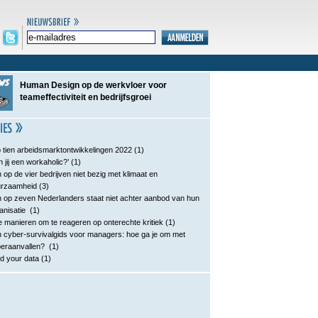
Human Design op de werkvloer voor
teameffectiviteit en bedrijfsgroei
 tien arbeidsmarktontwikkelingen 2022
(1)
n jij een workaholic?’
(1)
 op de vier bedrijven niet bezig met klimaat en
urzaamheid
(3)
 op zeven Nederlanders staat niet achter aanbod van hun
anisatie
(1)
e manieren om te reageren op onterechte kritiek
(1)
 cyber-survivalgids voor managers: hoe ga je om met
eraanvallen?
(1)
d your data
(1)