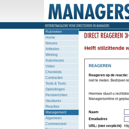
Rubrieken
Home
Nieuws
Helft stilzittende
Artikelen
Weblog
Autonieuws
REAGEREN
Video
Checklists
Reageren op de reactie:
Contracten
niet te meten. Bedrijven ki
Tests & Tools
Opleidingen
Hiermee stuurt u rechtstr
Persberichten
Managersonline.nl geplaa
Vacatures
Reacties
Naam
Management
Algemeen
Emailadres
Commercieel
URL: (niet verplicht)
http