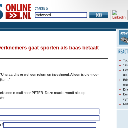
 werknemers gaat sporten als baas betaalt
Top
‘Be
Een
"Uiteraard is er wel een return on investment. Alleen is die -nog-
du
jken..."
Eén
org
Dri
eeks een e-mail naar PETER. Deze reactie wordt niet op
Een
tst.
cyb
Min
://