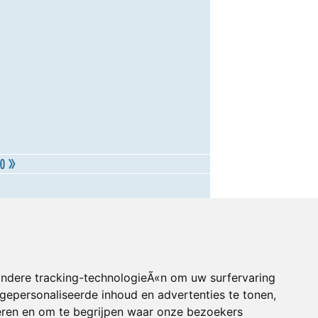
andere tracking-technologieÃ«n om uw surfervaring
gepersonaliseerde inhoud en advertenties te tonen,
eren en om te begrijpen waar onze bezoekers