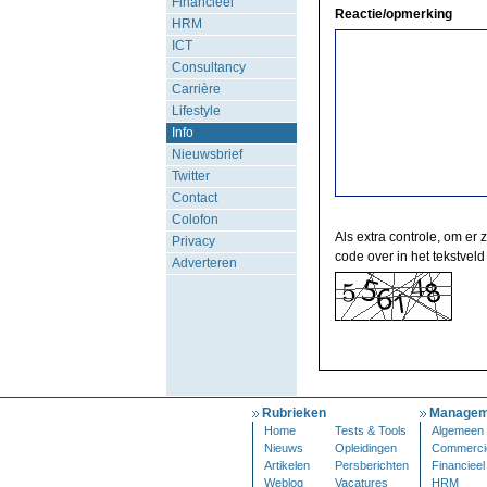
Financieel
Reactie/opmerking
HRM
ICT
Consultancy
Carrière
Lifestyle
Info
Nieuwsbrief
Twitter
Contact
Colofon
Als extra controle, om er 
Privacy
code over in het tekstveld
Adverteren
Rubrieken
Managem
Home
Tests & Tools
Algemeen
Nieuws
Opleidingen
Commerci
Artikelen
Persberichten
Financieel
Weblog
Vacatures
HRM