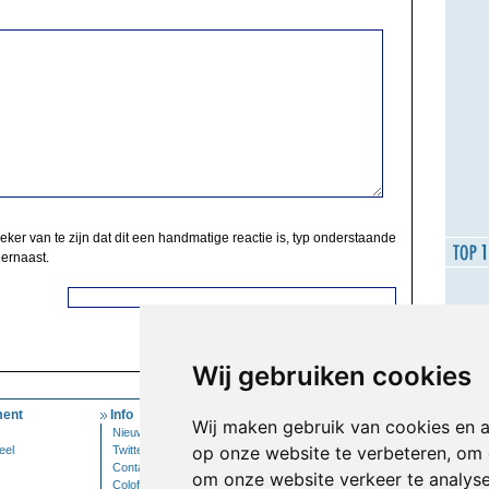
zeker van te zijn dat dit een handmatige reactie is, typ onderstaande
 ernaast.
Wij gebruiken cookies
ent
Info
Mijn Account
Wij maken gebruik van cookies en 
Nieuwsbrief
Inloggen
op onze website te verbeteren, om 
eel
Twitter
Contact
om onze website verkeer te analys
Colofon