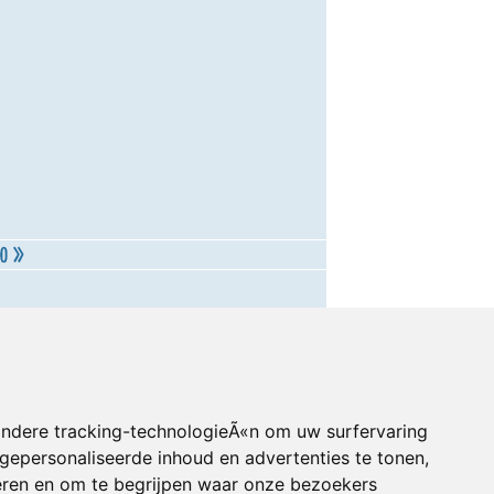
andere tracking-technologieÃ«n om uw surfervaring
gepersonaliseerde inhoud en advertenties te tonen,
eren en om te begrijpen waar onze bezoekers