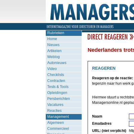
Rubrieken
Home
Nieuws
Nederlanders trot
Artikelen
Weblog
Autonieuws
REAGEREN
Video
Checklists
Reageren op de reactie:
Contracten
tegenzin naar hun werk ga
Tests & Tools
Opleidingen
Hiermee stuurt u rechtstr
Persberichten
Managersonline.nl geplaa
Vacatures
Reacties
Naam
Management
Algemeen
Emailadres
Commercieel
URL: (niet verplicht)
http