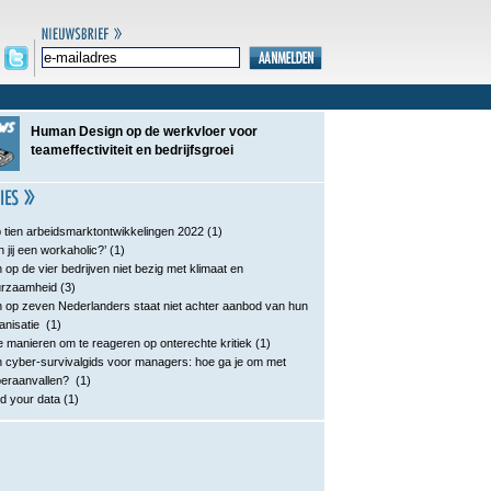
Human Design op de werkvloer voor
teameffectiviteit en bedrijfsgroei
 tien arbeidsmarktontwikkelingen 2022
(1)
n jij een workaholic?’
(1)
 op de vier bedrijven niet bezig met klimaat en
urzaamheid
(3)
 op zeven Nederlanders staat niet achter aanbod van hun
anisatie
(1)
e manieren om te reageren op onterechte kritiek
(1)
 cyber-survivalgids voor managers: hoe ga je om met
eraanvallen?
(1)
d your data
(1)