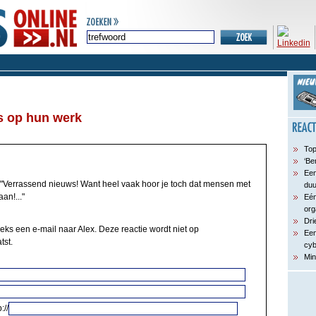
s op hun werk
Top
‘Be
Een
"Verrassend nieuws! Want heel vaak hoor je toch dat mensen met
du
an!..."
Eén
org
Dri
eeks een e-mail naar Alex. Deze reactie wordt niet op
Een
tst.
cyb
Min
://