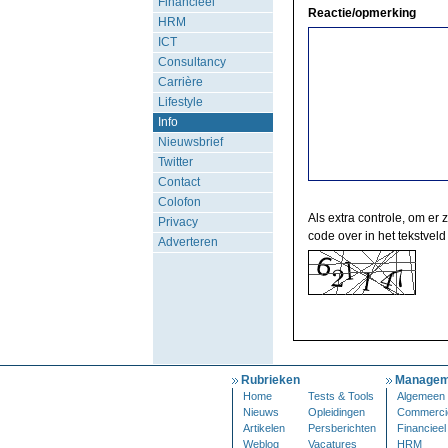
Financieel
Reactie/opmerking
HRM
ICT
Consultancy
Carrière
Lifestyle
Info
Nieuwsbrief
Twitter
Contact
Colofon
Als extra controle, om er 
Privacy
code over in het tekstveld
Adverteren
Rubrieken
Managem
Home
Tests & Tools
Algemeen
Nieuws
Opleidingen
Commerci
Artikelen
Persberichten
Financieel
Weblog
Vacatures
HRM