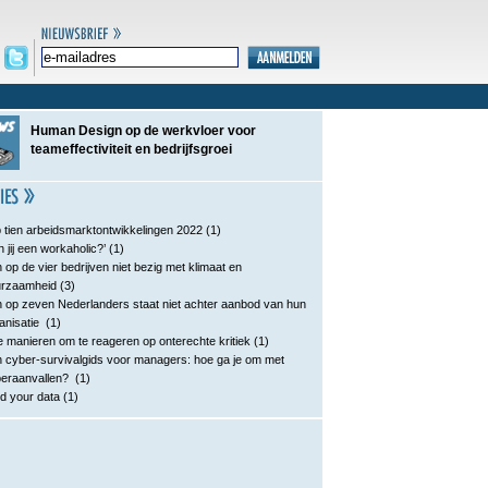
Human Design op de werkvloer voor
teameffectiviteit en bedrijfsgroei
 tien arbeidsmarktontwikkelingen 2022
(1)
n jij een workaholic?’
(1)
 op de vier bedrijven niet bezig met klimaat en
urzaamheid
(3)
 op zeven Nederlanders staat niet achter aanbod van hun
anisatie
(1)
e manieren om te reageren op onterechte kritiek
(1)
 cyber-survivalgids voor managers: hoe ga je om met
eraanvallen?
(1)
d your data
(1)