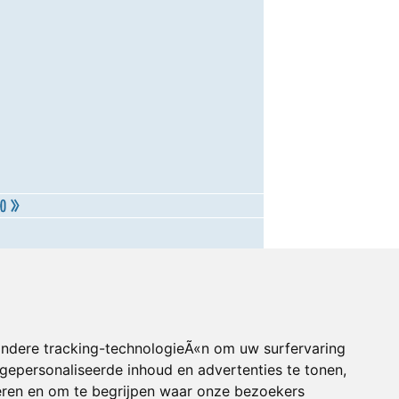
andere tracking-technologieÃ«n om uw surfervaring
gepersonaliseerde inhoud en advertenties te tonen,
eren en om te begrijpen waar onze bezoekers