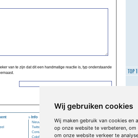
zeker van te zijn dat dit een handmatige reactie is, typ onderstaande
 ernaast.
Wij gebruiken cookies
ent
Info
Mijn Account
Wij maken gebruik van cookies en 
Nieuwsbrief
Inloggen
op onze website te verbeteren, om 
eel
Twitter
Contact
om onze website verkeer te analys
Colofon