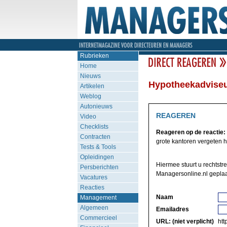
Rubrieken
Home
Nieuws
Hypotheekadviseur 
Artikelen
Weblog
Autonieuws
REAGEREN
Video
Checklists
Reageren op de reactie:
Contracten
grote kantoren vergeten hu
Tests & Tools
Opleidingen
Hiermee stuurt u rechtstr
Persberichten
Managersonline.nl geplaa
Vacatures
Reacties
Naam
Management
Algemeen
Emailadres
Commercieel
URL: (niet verplicht)
http