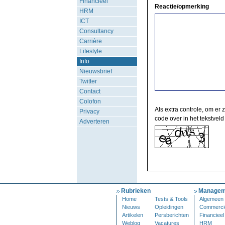
Financieel
Reactie/opmerking
HRM
ICT
Consultancy
Carrière
Lifestyle
Info
Nieuwsbrief
Twitter
Contact
Colofon
Als extra controle, om er 
Privacy
code over in het tekstveld
Adverteren
Rubrieken
Managem
Home
Tests & Tools
Algemeen
Nieuws
Opleidingen
Commerci
Artikelen
Persberichten
Financieel
Weblog
Vacatures
HRM