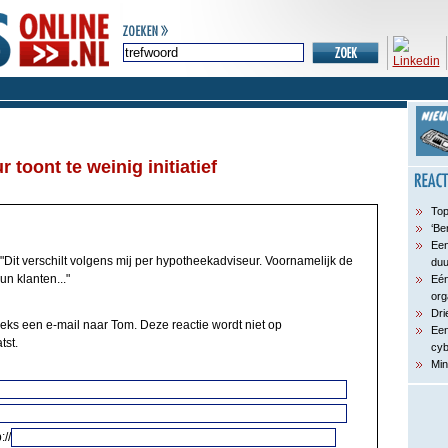
toont te weinig initiatief
Top
‘Be
Een
"Dit verschilt volgens mij per hypotheekadviseur. Voornamelijk de
du
n klanten..."
Eén
org
Dri
eeks een e-mail naar Tom. Deze reactie wordt niet op
Een
tst.
cyb
Min
://