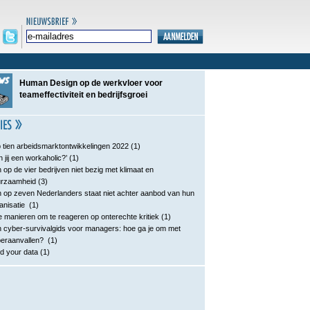
Human Design op de werkvloer voor
teameffectiviteit en bedrijfsgroei
 tien arbeidsmarktontwikkelingen 2022
(1)
n jij een workaholic?’
(1)
 op de vier bedrijven niet bezig met klimaat en
urzaamheid
(3)
 op zeven Nederlanders staat niet achter aanbod van hun
anisatie
(1)
e manieren om te reageren op onterechte kritiek
(1)
 cyber-survivalgids voor managers: hoe ga je om met
eraanvallen?
(1)
d your data
(1)