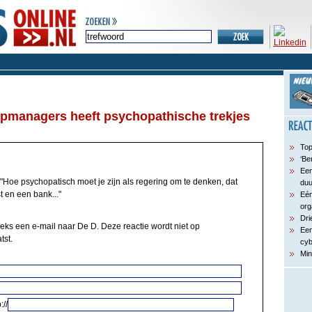
opmanagers heeft psychopathische trekjes
Top
‘Be
Een
"Hoe psychopatisch moet je zijn als regering om te denken, dat
du
t en een bank..."
Eén
org
Dri
eeks een e-mail naar De D. Deze reactie wordt niet op
Een
tst.
cyb
Min
://