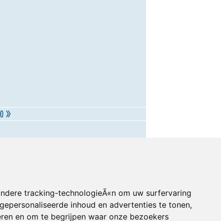
andere tracking-technologieÃ«n om uw surfervaring
gepersonaliseerde inhoud en advertenties te tonen,
eren en om te begrijpen waar onze bezoekers