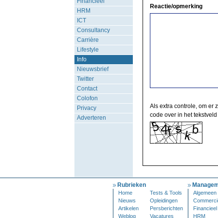
Financieel
Reactie/opmerking
HRM
ICT
Consultancy
Carrière
Lifestyle
Info
Nieuwsbrief
Twitter
Contact
Colofon
Als extra controle, om er 
Privacy
code over in het tekstveld
Adverteren
Rubrieken
Managem
Home
Tests & Tools
Algemeen
Nieuws
Opleidingen
Commerci
Artikelen
Persberichten
Financieel
Weblog
Vacatures
HRM