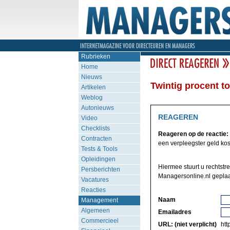
Rubrieken
Home
Nieuws
Twintig procent t
Artikelen
Weblog
Autonieuws
REAGEREN
Video
Checklists
Reageren op de reactie:
Contracten
een verpleegster geld kos
Tests & Tools
Opleidingen
Hiermee stuurt u rechtstr
Persberichten
Managersonline.nl geplaa
Vacatures
Reacties
Naam
Management
Algemeen
Emailadres
Commercieel
URL: (niet verplicht)
http