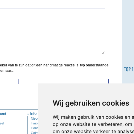
zeker van te zijn dat dit een handmatige reactie is, typ onderstaande
 ernaast.
Wij gebruiken cookies
ent
Info
Mijn Account
Wij maken gebruik van cookies en 
Nieuwsbrief
Inloggen
op onze website te verbeteren, om 
eel
Twitter
Contact
om onze website verkeer te analys
Colofon