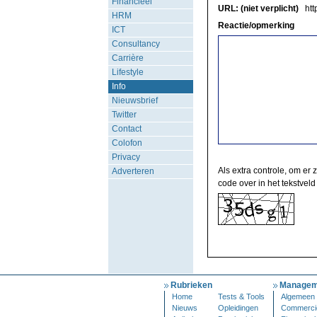
Financieel
URL: (niet verplicht)
http
HRM
Reactie/opmerking
ICT
Consultancy
Carrière
Lifestyle
Info
Nieuwsbrief
Twitter
Contact
Colofon
Privacy
Als extra controle, om er 
Adverteren
code over in het tekstveld
Rubrieken
Managem
Home
Tests & Tools
Algemeen
Nieuws
Opleidingen
Commerci