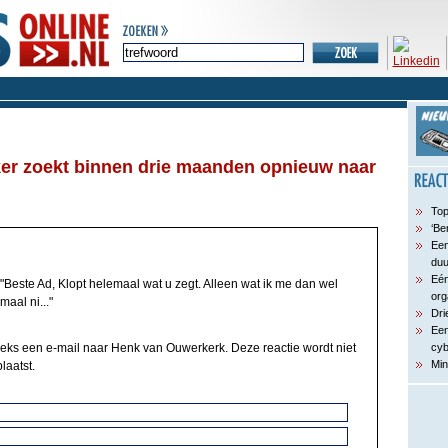
r zoekt binnen drie maanden opnieuw naar
Top
‘Be
Een
du
Eén
"Beste Ad, Klopt helemaal wat u zegt. Alleen wat ik me dan wel
org
maal ni..."
Dri
Een
eeks een e-mail naar Henk van Ouwerkerk. Deze reactie wordt niet
cyb
Min
laatst.