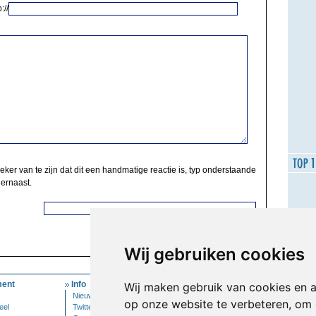
://
zeker van te zijn dat dit een handmatige reactie is, typ onderstaande
 ernaast.
Wij gebruiken cookies
ent
Info
Mijn Account
Wij maken gebruik van cookies en 
Nieuwsbrief
Inloggen
op onze website te verbeteren, om 
eel
Twitter