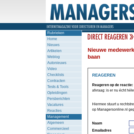
Rubrieken
Home
Nieuws
Nieuwe medewerke
Artikelen
baan
Weblog
Autonieuws
Video
Checklists
REAGEREN
Contracten
Reageren op de reactie:
Tests & Tools
afvraag: is er nu écht héle
Opleidingen
Persberichten
Hiermee stuurt u rechtstr
Vacatures
op Managersonline.nl gep
Reacties
Management
Algemeen
Naam
Commercieel
Emailadres