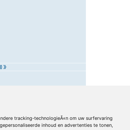
andere tracking-technologieÃ«n om uw surfervaring
gepersonaliseerde inhoud en advertenties te tonen,