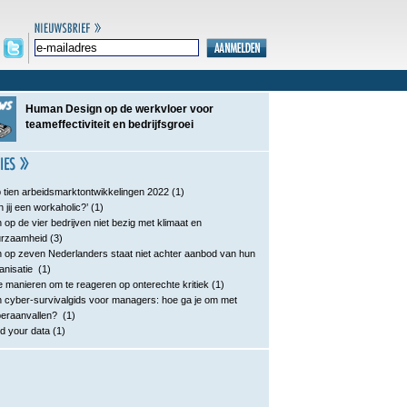
Human Design op de werkvloer voor
teameffectiviteit en bedrijfsgroei
 tien arbeidsmarktontwikkelingen 2022
(1)
n jij een workaholic?’
(1)
 op de vier bedrijven niet bezig met klimaat en
urzaamheid
(3)
 op zeven Nederlanders staat niet achter aanbod van hun
anisatie
(1)
e manieren om te reageren op onterechte kritiek
(1)
 cyber-survivalgids voor managers: hoe ga je om met
eraanvallen?
(1)
d your data
(1)