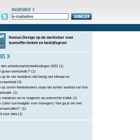
Human Design op de werkvloer voor
teameffectiviteit en bedrijfsgroei
 tien arbeidsmarktontwikkelingen 2022
(1)
n jij een workaholic?’
(1)
 op de vier bedrijven niet bezig met klimaat en
urzaamheid
(3)
 op zeven Nederlanders staat niet achter aanbod van hun
anisatie
(1)
e manieren om te reageren op onterechte kritiek
(1)
 cyber-survivalgids voor managers: hoe ga je om met
eraanvallen?
(1)
d your data
(1)