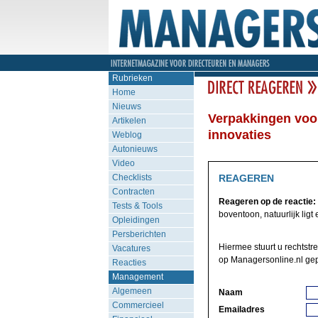
Rubrieken
Home
Nieuws
Verpakkingen voor
Artikelen
innovaties
Weblog
Autonieuws
Video
Checklists
REAGEREN
Contracten
Reageren op de reactie:
Tests & Tools
boventoon, natuurlijk ligt 
Opleidingen
Persberichten
Hiermee stuurt u rechtstre
Vacatures
op Managersonline.nl gep
Reacties
Management
Algemeen
Naam
Commercieel
Emailadres