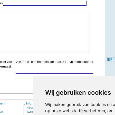
://
zeker van te zijn dat dit een handmatige reactie is, typ onderstaande
 ernaast.
Wij gebruiken cookies
ent
Info
Mijn Account
Wij maken gebruik van cookies en 
Nieuwsbrief
Inloggen
op onze website te verbeteren, om 
eel
Twitter