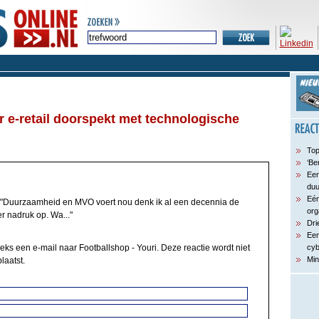
 e-retail doorspekt met technologische
Top
‘Be
Een
du
Eén
"Duurzaamheid en MVO voert nou denk ik al een decennia de
org
er nadruk op. Wa..."
Dri
Een
eks een e-mail naar Footballshop - Youri. Deze reactie wordt niet
cyb
Min
laatst.