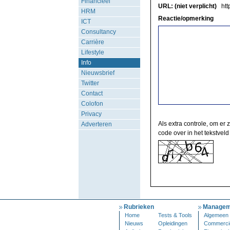
Financieel
URL: (niet verplicht)
http
HRM
Reactie/opmerking
ICT
Consultancy
Carrière
Lifestyle
Info
Nieuwsbrief
Twitter
Contact
Colofon
Privacy
Als extra controle, om er 
Adverteren
code over in het tekstveld
Rubrieken
Managem
Home
Tests & Tools
Algemeen
Nieuws
Opleidingen
Commerci