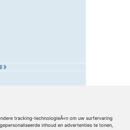
andere tracking-technologieÃ«n om uw surfervaring
gepersonaliseerde inhoud en advertenties te tonen,