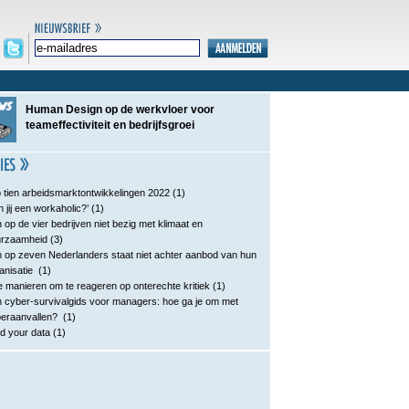
Human Design op de werkvloer voor
teameffectiviteit en bedrijfsgroei
 tien arbeidsmarktontwikkelingen 2022
(1)
n jij een workaholic?’
(1)
 op de vier bedrijven niet bezig met klimaat en
urzaamheid
(3)
 op zeven Nederlanders staat niet achter aanbod van hun
anisatie
(1)
e manieren om te reageren op onterechte kritiek
(1)
 cyber-survivalgids voor managers: hoe ga je om met
eraanvallen?
(1)
d your data
(1)