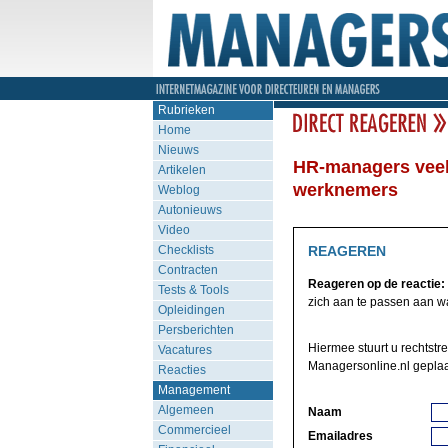
Rubrieken
Home
Nieuws
HR-managers veel
Artikelen
werknemers
Weblog
Autonieuws
Video
Checklists
REAGEREN
Contracten
Reageren op de reactie:
Tests & Tools
zich aan te passen aan wa
Opleidingen
Persberichten
Hiermee stuurt u rechtstre
Vacatures
Managersonline.nl geplaa
Reacties
Management
Algemeen
Naam
Commercieel
Emailadres