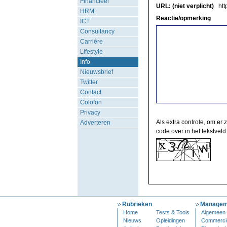
Financieel
URL: (niet verplicht)
http
HRM
Reactie/opmerking
ICT
Consultancy
Carrière
Lifestyle
Info
Nieuwsbrief
Twitter
Contact
Colofon
Privacy
Als extra controle, om er 
Adverteren
code over in het tekstveld
Rubrieken
Managem
Home
Tests & Tools
Algemeen
Nieuws
Opleidingen
Commerci