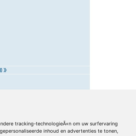
andere tracking-technologieÃ«n om uw surfervaring
gepersonaliseerde inhoud en advertenties te tonen,