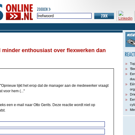
 minder enthousiast over flexwerken dan
Top
‘Be
Een
du
Eén
"Opnieuw lijkt het erop dat de manager aan de medewerker vraagt
org
t voor hem (..."
Dri
Een
eks een e-mail naar Otto Gerits. Deze reactie wordt niet op
cyb
Min
tst.