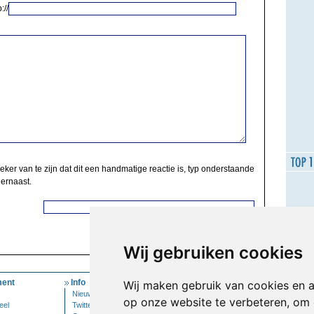
://
zeker van te zijn dat dit een handmatige reactie is, typ onderstaande
 ernaast.
Wij gebruiken cookies
ent
Info
Mijn Account
Wij maken gebruik van cookies en 
Nieuwsbrief
Inloggen
op onze website te verbeteren, om 
eel
Twitter