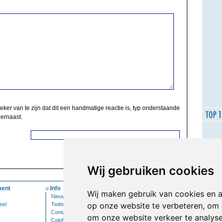
zeker van te zijn dat dit een handmatige reactie is, typ onderstaande
 ernaast.
Wij gebruiken cookies
ent
Info
Mijn Account
Wij maken gebruik van cookies en 
Nieuwsbrief
Inloggen
op onze website te verbeteren, om 
eel
Twitter
Contact
om onze website verkeer te analys
Colofon