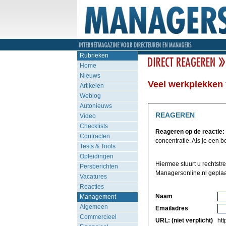
Rubrieken
Home
Nieuws
Veel werkplekken 
Artikelen
Weblog
Autonieuws
REAGEREN
Video
Checklists
Reageren op de reactie:
Contracten
concentratie. Als je een be
Tests & Tools
Opleidingen
Hiermee stuurt u rechtstr
Persberichten
Managersonline.nl geplaa
Vacatures
Reacties
Naam
Management
Algemeen
Emailadres
Commercieel
URL: (niet verplicht)
http