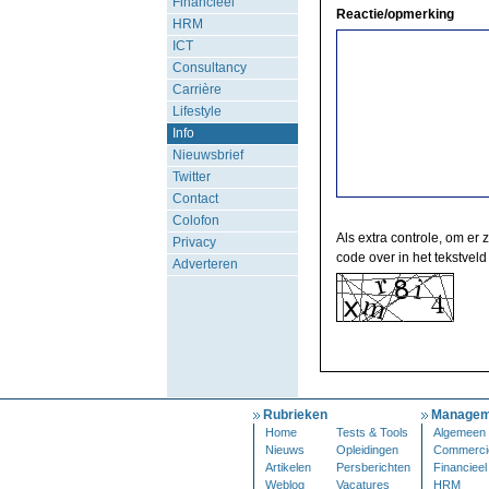
Financieel
Reactie/opmerking
HRM
ICT
Consultancy
Carrière
Lifestyle
Info
Nieuwsbrief
Twitter
Contact
Colofon
Als extra controle, om er 
Privacy
code over in het tekstveld
Adverteren
Rubrieken
Managem
Home
Tests & Tools
Algemeen
Nieuws
Opleidingen
Commerci
Artikelen
Persberichten
Financieel
Weblog
Vacatures
HRM