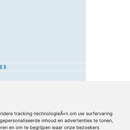
andere tracking-technologieÃ«n om uw surfervaring
gepersonaliseerde inhoud en advertenties te tonen,
eren en om te begrijpen waar onze bezoekers