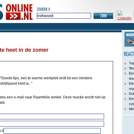
te heet in de zomer
Top
‘Be
Een
"Goede tips, een te warme werkplek leidt tot een mindere
du
drijfspand hebt w..."
Eén
org
Dri
eeks een e-mail naar Raamfolie winkel. Deze reactie wordt niet op
Een
tst.
cyb
Min
://