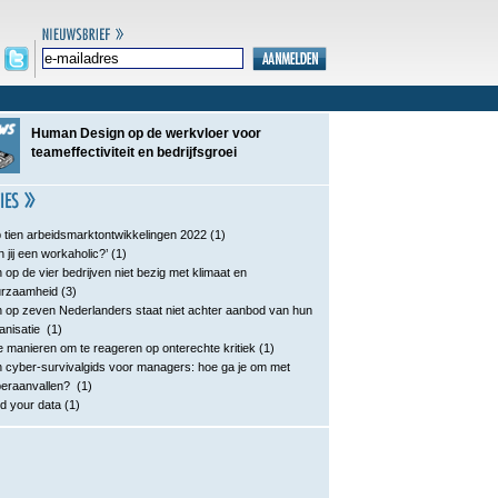
Human Design op de werkvloer voor
teameffectiviteit en bedrijfsgroei
 tien arbeidsmarktontwikkelingen 2022
(1)
n jij een workaholic?’
(1)
 op de vier bedrijven niet bezig met klimaat en
urzaamheid
(3)
 op zeven Nederlanders staat niet achter aanbod van hun
anisatie
(1)
e manieren om te reageren op onterechte kritiek
(1)
 cyber-survivalgids voor managers: hoe ga je om met
eraanvallen?
(1)
d your data
(1)