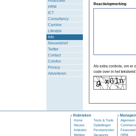
Financieel
Reactie/opmerking
HRM
ICT
Consultancy
Carrière
Lifestyle
Info
Nieuwsbrief
Twitter
Contact
Colofon
Als extra controle, om er 
Privacy
code over in het tekstveld
Adverteren
Rubrieken
Managem
Home
Tests & Tools
Algemeen
Nieuws
Opleidingen
Commerci
Artikelen
Persberichten
Financieel
Weblog
Vacatures
HRM