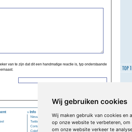
zeker van te zijn dat dit een handmatige reactie is, typ onderstaande
 ernaast.
Wij gebruiken cookies
ent
Info
Mijn Account
Wij maken gebruik van cookies en 
Nieuwsbrief
Inloggen
op onze website te verbeteren, om 
eel
Twitter
Contact
om onze website verkeer te analys
Colofon