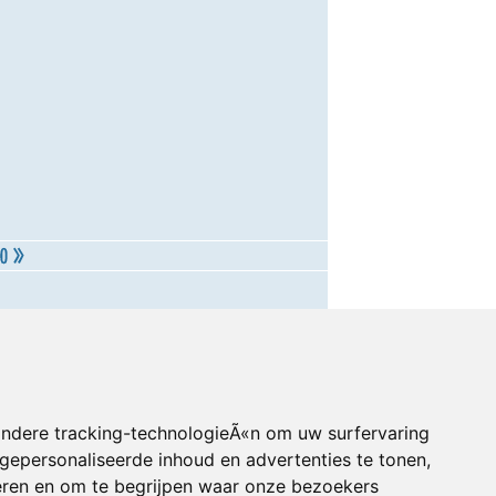
andere tracking-technologieÃ«n om uw surfervaring
gepersonaliseerde inhoud en advertenties te tonen,
eren en om te begrijpen waar onze bezoekers