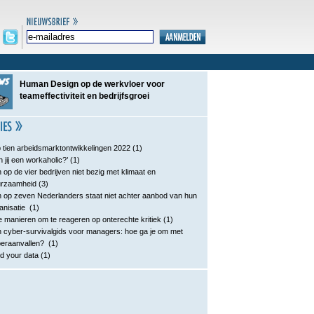
Human Design op de werkvloer voor
teameffectiviteit en bedrijfsgroei
 tien arbeidsmarktontwikkelingen 2022
(1)
n jij een workaholic?’
(1)
 op de vier bedrijven niet bezig met klimaat en
urzaamheid
(3)
 op zeven Nederlanders staat niet achter aanbod van hun
anisatie
(1)
e manieren om te reageren op onterechte kritiek
(1)
 cyber-survivalgids voor managers: hoe ga je om met
eraanvallen?
(1)
d your data
(1)