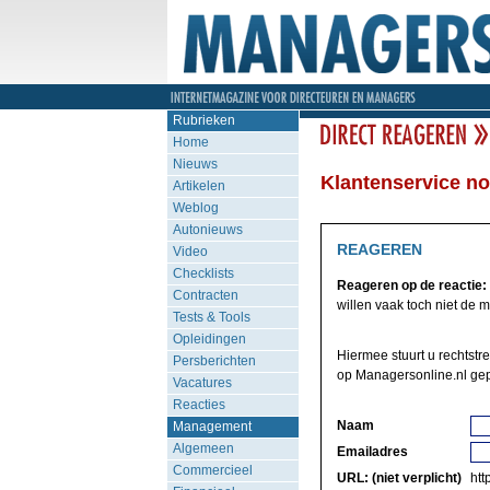
Rubrieken
Home
Nieuws
Klantenservice no
Artikelen
Weblog
Autonieuws
REAGEREN
Video
Checklists
Reageren op de reactie:
Contracten
willen vaak toch niet de m
Tests & Tools
Opleidingen
Hiermee stuurt u rechtstre
Persberichten
op Managersonline.nl gep
Vacatures
Reacties
Naam
Management
Algemeen
Emailadres
Commercieel
URL: (niet verplicht)
http