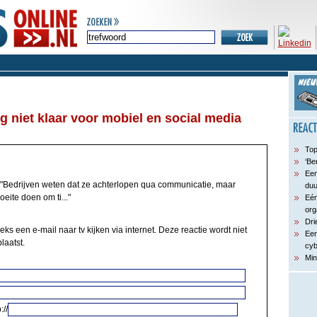
g niet klaar voor mobiel en social media
Top
‘Be
Een
"Bedrijven weten dat ze achterlopen qua communicatie, maar
du
oeite doen om ti..."
Eén
org
Dri
eks een e-mail naar tv kijken via internet. Deze reactie wordt niet
Een
laatst.
cyb
Min
://