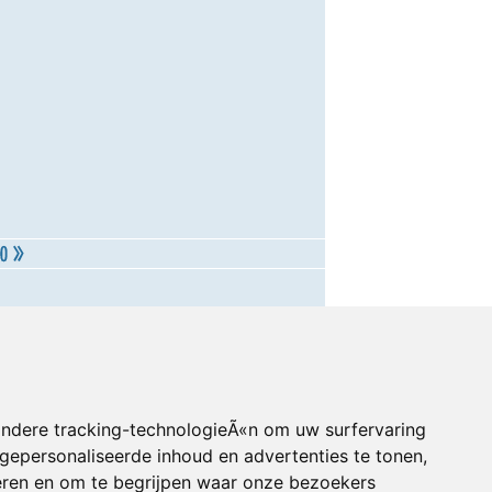
andere tracking-technologieÃ«n om uw surfervaring
gepersonaliseerde inhoud en advertenties te tonen,
eren en om te begrijpen waar onze bezoekers