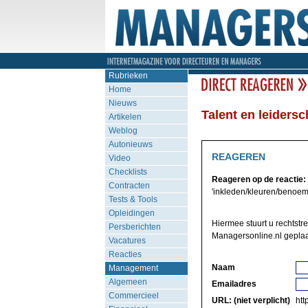
Rubrieken
Home
Nieuws
Talent en leiders
Artikelen
Weblog
Autonieuws
REAGEREN
Video
Checklists
Reageren op de reactie:
Contracten
'inkleden/kleuren/benoemen
Tests & Tools
Opleidingen
Hiermee stuurt u rechtst
Persberichten
Managersonline.nl geplaa
Vacatures
Reacties
Naam
Management
Algemeen
Emailadres
Commercieel
URL: (niet verplicht)
http