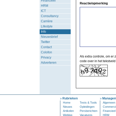
Financieel
Reactie/opmerking
HRM
ICT
Consultancy
Carrière
Lifestyle
Info
Nieuwsbrief
Twitter
Contact
Colofon
Als extra controle, om er 
Privacy
code over in het tekstveld
Adverteren
Rubrieken
Managem
Home
Tests & Tools
Algemeen
Nieuws
Opleidingen
Commerci
Artikelen
Persberichten
Financieel
Weblog
Vacatures
HRM