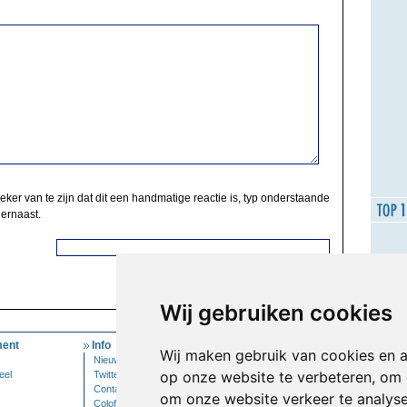
zeker van te zijn dat dit een handmatige reactie is, typ onderstaande
 ernaast.
Wij gebruiken cookies
ent
Info
Mijn Account
Wij maken gebruik van cookies en 
Nieuwsbrief
Inloggen
op onze website te verbeteren, om 
eel
Twitter
Contact
om onze website verkeer te analys
Colofon