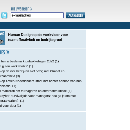
Human Design op de werkvloer voor
teameffectiviteit en bedrijfsgroei
 tien arbeidsmarktontwikkelingen 2022
(1)
n jij een workaholic?’
(1)
 op de vier bedrijven niet bezig met klimaat en
urzaamheid
(3)
 op zeven Nederlanders staat niet achter aanbod van hun
anisatie
(1)
e manieren om te reageren op onterechte kritiek
(1)
 cyber-survivalgids voor managers: hoe ga je om met
eraanvallen?
(1)
d your data
(1)