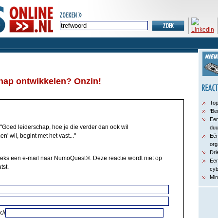
chap ontwikkelen? Onzin!
Top
‘Be
Een
"Goed leiderschap, hoe je die verder dan ook wil
du
' wil, begint met het vast..."
Eén
org
Dri
reeks een e-mail naar NumoQuest®. Deze reactie wordt niet op
Een
tst.
cyb
Min
://