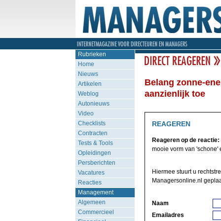
Rubrieken
Home
Nieuws
Belang zonne-ene
Artikelen
aanzienlijk toe
Weblog
Autonieuws
Video
Checklists
REAGEREN
Contracten
Reageren op de reactie:
Tests & Tools
mooie vorm van 'schone' e
Opleidingen
Persberichten
Hiermee stuurt u rechtstr
Vacatures
Managersonline.nl geplaa
Reacties
Management
Algemeen
Naam
Commercieel
Emailadres