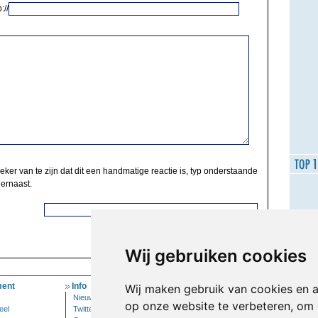
://
zeker van te zijn dat dit een handmatige reactie is, typ onderstaande
 ernaast.
Wij gebruiken cookies
ent
Info
Mijn Account
Wij maken gebruik van cookies en 
Nieuwsbrief
Inloggen
op onze website te verbeteren, om 
eel
Twitter