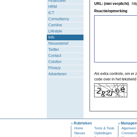
Financieel
URL: (niet verplicht)
http
HRM
Reactie/opmerking
ICT
Consultancy
Carrière
Lifestyle
Info
Nieuwsbrief
Twitter
Contact
Colofon
Privacy
Als extra controle, om er 
Adverteren
code over in het tekstveld
Rubrieken
Managem
Home
Tests & Tools
Algemeen
Nieuws
Opleidingen
Commerci