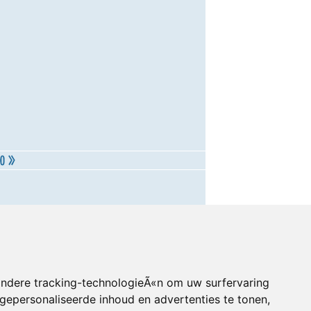
andere tracking-technologieÃ«n om uw surfervaring
gepersonaliseerde inhoud en advertenties te tonen,