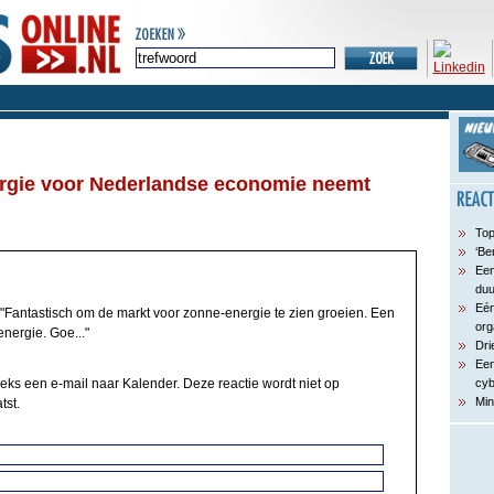
rgie voor Nederlandse economie neemt
Top
‘Be
Een
du
Eén
"Fantastisch om de markt voor zonne-energie te zien groeien. Een
org
nergie. Goe..."
Dri
Een
eeks een e-mail naar Kalender. Deze reactie wordt niet op
cyb
Min
tst.