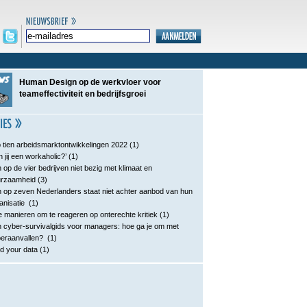
Human Design op de werkvloer voor
teameffectiviteit en bedrijfsgroei
 tien arbeidsmarktontwikkelingen 2022
(1)
n jij een workaholic?’
(1)
 op de vier bedrijven niet bezig met klimaat en
urzaamheid
(3)
 op zeven Nederlanders staat niet achter aanbod van hun
anisatie
(1)
e manieren om te reageren op onterechte kritiek
(1)
 cyber-survivalgids voor managers: hoe ga je om met
eraanvallen?
(1)
d your data
(1)