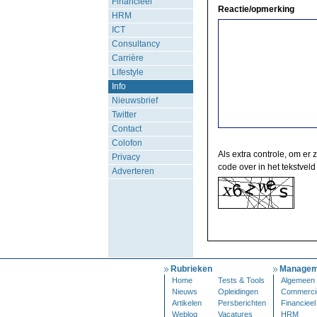
Financieel
Reactie/opmerking
HRM
ICT
Consultancy
Carrière
Lifestyle
Info
Nieuwsbrief
Twitter
Contact
Colofon
Als extra controle, om er 
Privacy
code over in het tekstveld
Adverteren
Rubrieken
Managem
Home
Tests & Tools
Algemeen
Nieuws
Opleidingen
Commerci
Artikelen
Persberichten
Financieel
Weblog
Vacatures
HRM