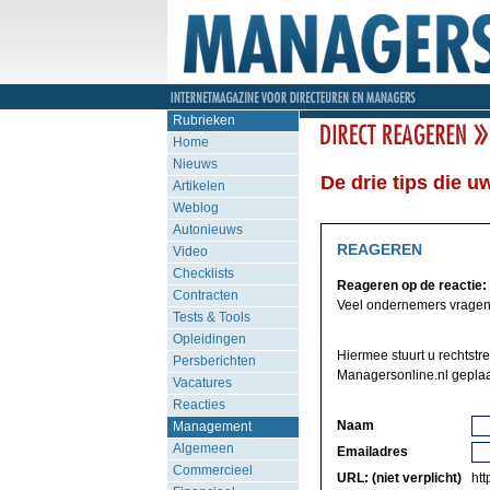
Rubrieken
Home
Nieuws
De drie tips die 
Artikelen
Weblog
Autonieuws
REAGEREN
Video
Checklists
Reageren op de reactie:
Contracten
Veel ondernemers vragen z
Tests & Tools
Opleidingen
Hiermee stuurt u rechtstr
Persberichten
Managersonline.nl geplaa
Vacatures
Reacties
Naam
Management
Algemeen
Emailadres
Commercieel
URL: (niet verplicht)
http