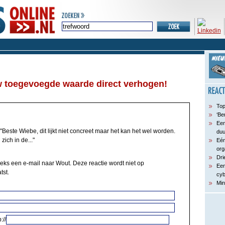
uw toegevoegde waarde direct verhogen!
Top
‘Be
Een
"Beste Wiebe, dit lijkt niet concreet maar het kan het wel worden.
du
ich in de..."
Eén
org
Dri
eeks een e-mail naar Wout. Deze reactie wordt niet op
Een
tst.
cyb
Min
://