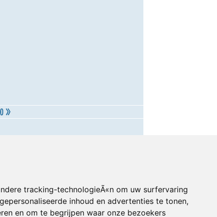
andere tracking-technologieÃ«n om uw surfervaring
gepersonaliseerde inhoud en advertenties te tonen,
eren en om te begrijpen waar onze bezoekers