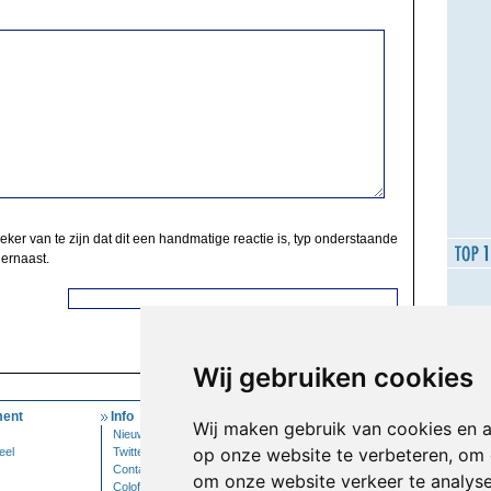
zeker van te zijn dat dit een handmatige reactie is, typ onderstaande
 ernaast.
Wij gebruiken cookies
ent
Info
Mijn Account
Wij maken gebruik van cookies en 
Nieuwsbrief
Inloggen
op onze website te verbeteren, om 
eel
Twitter
Contact
om onze website verkeer te analys
Colofon