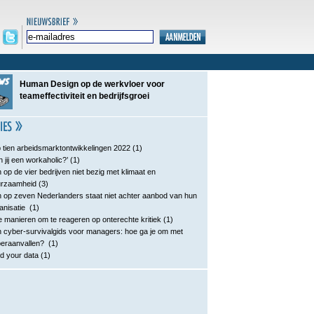
Human Design op de werkvloer voor
teameffectiviteit en bedrijfsgroei
 tien arbeidsmarktontwikkelingen 2022
(1)
n jij een workaholic?’
(1)
 op de vier bedrijven niet bezig met klimaat en
urzaamheid
(3)
 op zeven Nederlanders staat niet achter aanbod van hun
anisatie
(1)
e manieren om te reageren op onterechte kritiek
(1)
 cyber-survivalgids voor managers: hoe ga je om met
eraanvallen?
(1)
d your data
(1)