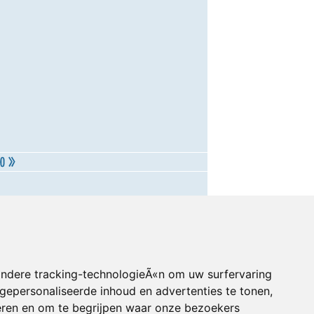
andere tracking-technologieÃ«n om uw surfervaring
gepersonaliseerde inhoud en advertenties te tonen,
eren en om te begrijpen waar onze bezoekers