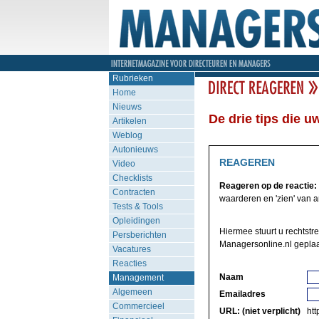
Rubrieken
Home
Nieuws
De drie tips die 
Artikelen
Weblog
Autonieuws
REAGEREN
Video
Checklists
Reageren op de reactie:
Contracten
waarderen en 'zien' van an
Tests & Tools
Opleidingen
Hiermee stuurt u rechtstr
Persberichten
Managersonline.nl geplaa
Vacatures
Reacties
Naam
Management
Algemeen
Emailadres
Commercieel
URL: (niet verplicht)
http