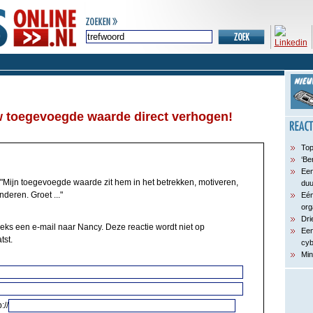
uw toegevoegde waarde direct verhogen!
Top
‘Be
Een
"Mijn toegevoegde waarde zit hem in het betrekken, motiveren,
du
deren. Groet ..."
Eén
org
Dri
eeks een e-mail naar Nancy. Deze reactie wordt niet op
Een
tst.
cyb
Min
://