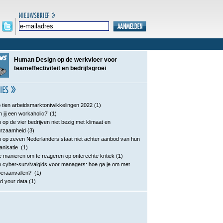
Human Design op de werkvloer voor
teameffectiviteit en bedrijfsgroei
 tien arbeidsmarktontwikkelingen 2022
(1)
n jij een workaholic?’
(1)
 op de vier bedrijven niet bezig met klimaat en
urzaamheid
(3)
 op zeven Nederlanders staat niet achter aanbod van hun
anisatie
(1)
e manieren om te reageren op onterechte kritiek
(1)
 cyber-survivalgids voor managers: hoe ga je om met
eraanvallen?
(1)
d your data
(1)