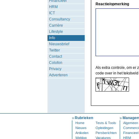
Financieel
Reactie/opmerking
HRM
ICT
Consultancy
Carrière
Lifestyle
Info
Nieuwsbrief
Twitter
Contact
Colofon
Als extra controle, om er 
Privacy
code over in het tekstveld
Adverteren
Rubrieken
Managem
Home
Tests & Tools
Algemeen
Nieuws
Opleidingen
Commerci
Artikelen
Persberichten
Financieel
Weblog
Vacatures
HRM