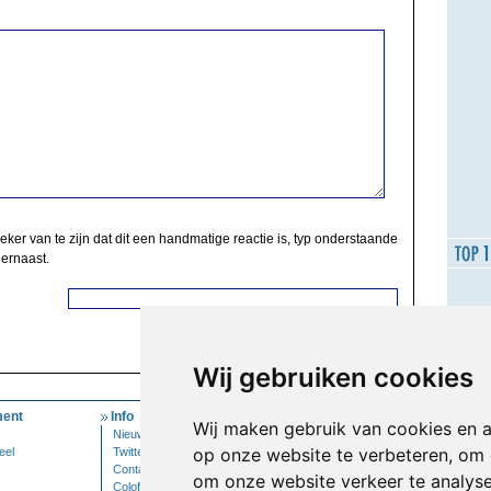
zeker van te zijn dat dit een handmatige reactie is, typ onderstaande
 ernaast.
Wij gebruiken cookies
ent
Info
Mijn Account
Wij maken gebruik van cookies en 
Nieuwsbrief
Inloggen
op onze website te verbeteren, om 
eel
Twitter
Contact
om onze website verkeer te analys
Colofon