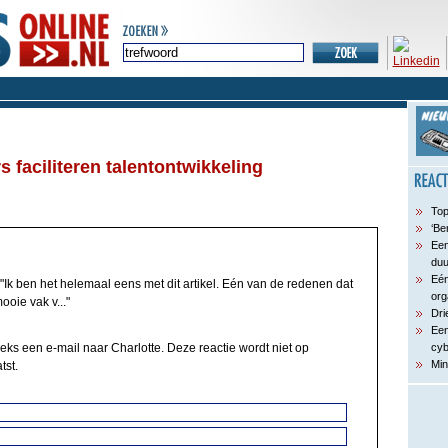
 faciliteren talentontwikkeling
Top
‘Be
Een
du
Eén
"Ik ben het helemaal eens met dit artikel. Eén van de redenen dat
org
oie vak v..."
Dri
Een
eeks een e-mail naar Charlotte. Deze reactie wordt niet op
cyb
Min
tst.