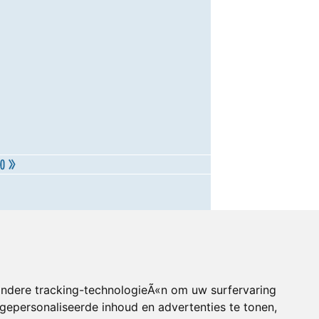
andere tracking-technologieÃ«n om uw surfervaring
gepersonaliseerde inhoud en advertenties te tonen,