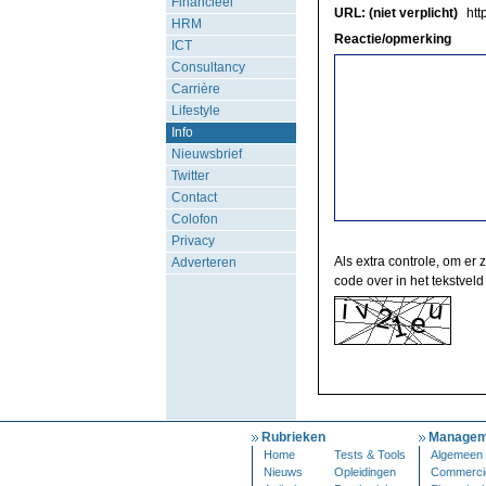
Financieel
URL: (niet verplicht)
http
HRM
Reactie/opmerking
ICT
Consultancy
Carrière
Lifestyle
Info
Nieuwsbrief
Twitter
Contact
Colofon
Privacy
Als extra controle, om er 
Adverteren
code over in het tekstveld
Rubrieken
Managem
Home
Tests & Tools
Algemeen
Nieuws
Opleidingen
Commerci