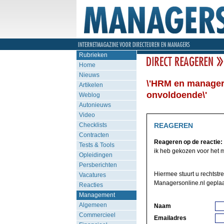
Rubrieken
Home
Nieuws
\'HRM en managers
Artikelen
onvoldoende\'
Weblog
Autonieuws
Video
Checklists
REAGEREN
Contracten
Reageren op de reactie:
Tests & Tools
ik heb gekozen voor het mo
Opleidingen
Persberichten
Hiermee stuurt u rechtstr
Vacatures
Managersonline.nl geplaa
Reacties
Management
Algemeen
Naam
Commercieel
Emailadres