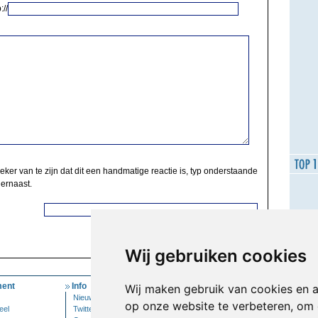
://
zeker van te zijn dat dit een handmatige reactie is, typ onderstaande
 ernaast.
Wij gebruiken cookies
ent
Info
Mijn Account
Wij maken gebruik van cookies en 
Nieuwsbrief
Inloggen
op onze website te verbeteren, om 
eel
Twitter