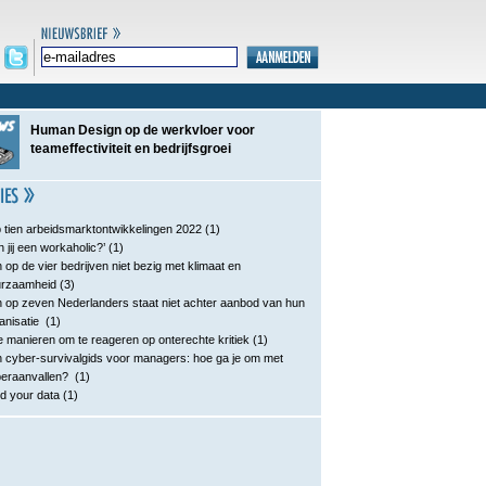
Human Design op de werkvloer voor
teameffectiviteit en bedrijfsgroei
 tien arbeidsmarktontwikkelingen 2022
(1)
n jij een workaholic?’
(1)
 op de vier bedrijven niet bezig met klimaat en
urzaamheid
(3)
 op zeven Nederlanders staat niet achter aanbod van hun
anisatie
(1)
e manieren om te reageren op onterechte kritiek
(1)
 cyber-survivalgids voor managers: hoe ga je om met
eraanvallen?
(1)
d your data
(1)