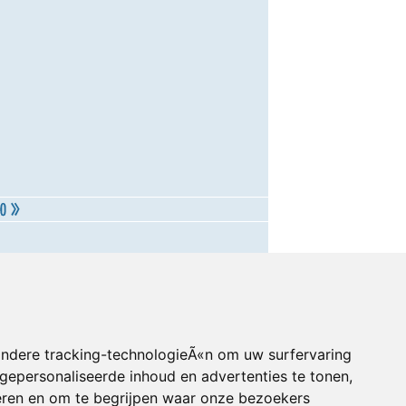
andere tracking-technologieÃ«n om uw surfervaring
gepersonaliseerde inhoud en advertenties te tonen,
eren en om te begrijpen waar onze bezoekers