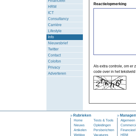
Financieel
Reactie/opmerking
HRM
ICT
Consultancy
Carrière
Lifestyle
Info
Nieuwsbrief
Twitter
Contact
Colofon
Als extra controle, om er 
Privacy
code over in het tekstveld
Adverteren
Rubrieken
Managem
Home
Tests & Tools
Algemeen
Nieuws
Opleidingen
Commerci
Artikelen
Persberichten
Financieel
Weblog
Vacatures
HRM