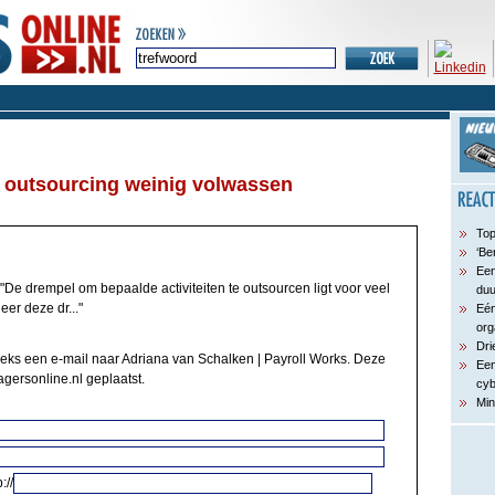
 outsourcing weinig volwassen
Top
‘Be
Een
"De drempel om bepaalde activiteiten te outsourcen ligt voor veel
du
er deze dr..."
Eén
org
Dri
eeks een e-mail naar Adriana van Schalken | Payroll Works. Deze
Een
agersonline.nl geplaatst.
cyb
Min
://