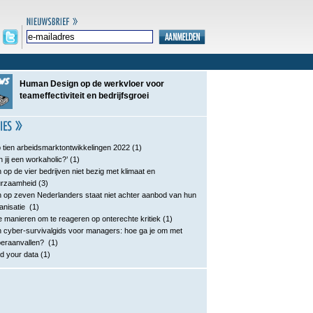
Human Design op de werkvloer voor
teameffectiviteit en bedrijfsgroei
 tien arbeidsmarktontwikkelingen 2022
(1)
n jij een workaholic?’
(1)
 op de vier bedrijven niet bezig met klimaat en
urzaamheid
(3)
 op zeven Nederlanders staat niet achter aanbod van hun
anisatie
(1)
e manieren om te reageren op onterechte kritiek
(1)
 cyber-survivalgids voor managers: hoe ga je om met
eraanvallen?
(1)
d your data
(1)