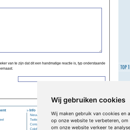
zeker van te zijn dat dit een handmatige reactie is, typ onderstaande
 ernaast.
Wij gebruiken cookies
ent
Info
Mijn Account
Wij maken gebruik van cookies en 
Nieuwsbrief
Inloggen
op onze website te verbeteren, om 
eel
Twitter
Contact
om onze website verkeer te analys
Colofon