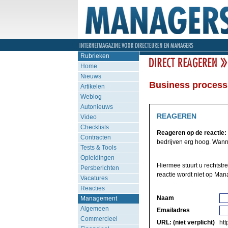
Rubrieken
Home
Nieuws
Business process
Artikelen
Weblog
Autonieuws
REAGEREN
Video
Checklists
Reageren op de reactie:
Contracten
bedrijven erg hoog. Wanne
Tests & Tools
Opleidingen
Hiermee stuurt u rechtstr
Persberichten
reactie wordt niet op Man
Vacatures
Reacties
Naam
Management
Algemeen
Emailadres
Commercieel
URL: (niet verplicht)
http