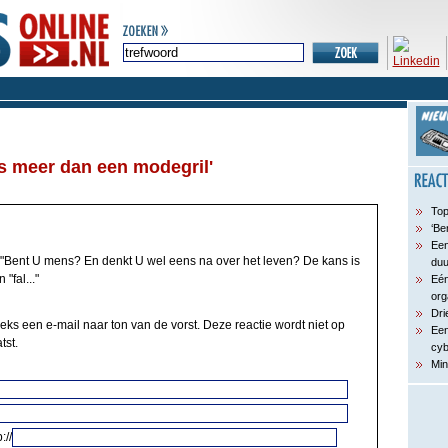
 is meer dan een modegril'
Top
‘Be
Een
"Bent U mens? En denkt U wel eens na over het leven? De kans is
du
"fal..."
Eén
org
Dri
eks een e-mail naar ton van de vorst. Deze reactie wordt niet op
Een
tst.
cyb
Min
://