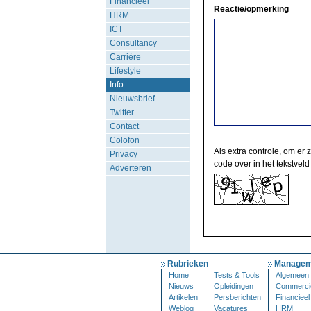
Financieel
Reactie/opmerking
HRM
ICT
Consultancy
Carrière
Lifestyle
Info
Nieuwsbrief
Twitter
Contact
Colofon
Als extra controle, om er 
Privacy
code over in het tekstveld
Adverteren
Rubrieken
Managem
Home
Tests & Tools
Algemeen
Nieuws
Opleidingen
Commerci
Artikelen
Persberichten
Financieel
Weblog
Vacatures
HRM