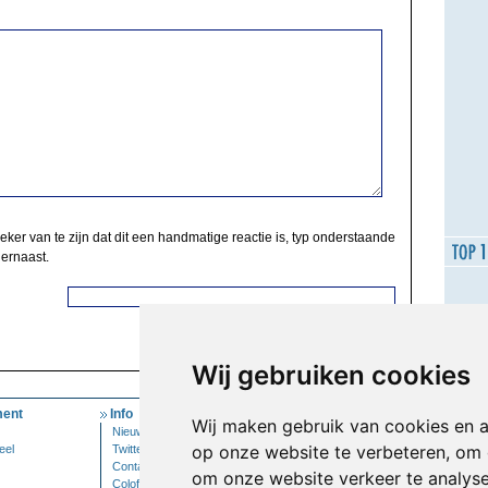
zeker van te zijn dat dit een handmatige reactie is, typ onderstaande
 ernaast.
Wij gebruiken cookies
ent
Info
Mijn Account
Wij maken gebruik van cookies en 
Nieuwsbrief
Inloggen
op onze website te verbeteren, om 
eel
Twitter
Contact
om onze website verkeer te analys
Colofon