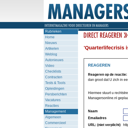
Rubrieken
Home
Nieuws
'Quarterlifecrisis
Artikelen
Weblog
Autonieuws
REAGEREN
Video
Checklists
Reageren op de reactie:
Contracten
dan groot dat U zich in een 
Tests & Tools
Opleidingen
Hiermee stuurt u rechtstre
Persberichten
Managersonline.nl geplaa
Vacatures
Reacties
Naam
Management
Algemeen
Emailadres
Commercieel
URL: (niet verplicht)
http