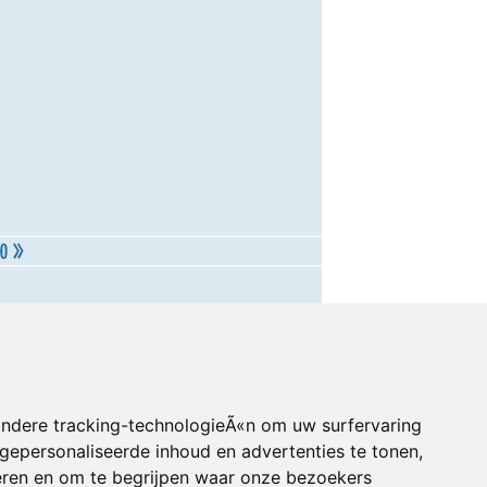
andere tracking-technologieÃ«n om uw surfervaring
gepersonaliseerde inhoud en advertenties te tonen,
eren en om te begrijpen waar onze bezoekers