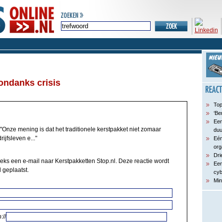
 ondanks crisis
Top
‘Be
Een
"Onze mening is dat het traditionele kerstpakket niet zomaar
du
rijfsleven e..."
Eén
org
Dri
eeks een e-mail naar Kerstpakketten Stop.nl. Deze reactie wordt
Een
 geplaatst.
cyb
Min
://