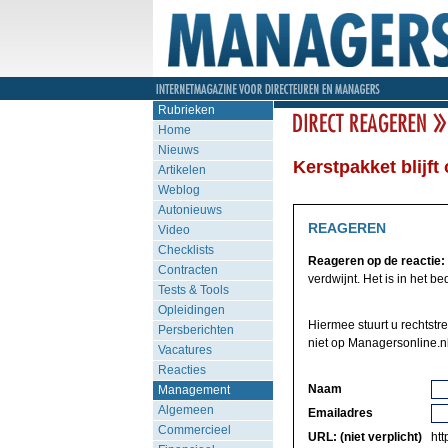
Rubrieken
Home
Nieuws
Kerstpakket blijft
Artikelen
Weblog
Autonieuws
REAGEREN
Video
Checklists
Reageren op de reactie:
Contracten
verdwijnt. Het is in het bed
Tests & Tools
Opleidingen
Hiermee stuurt u rechtstr
Persberichten
niet op Managersonline.nl
Vacatures
Reacties
Naam
Management
Algemeen
Emailadres
Commercieel
URL: (niet verplicht)
http