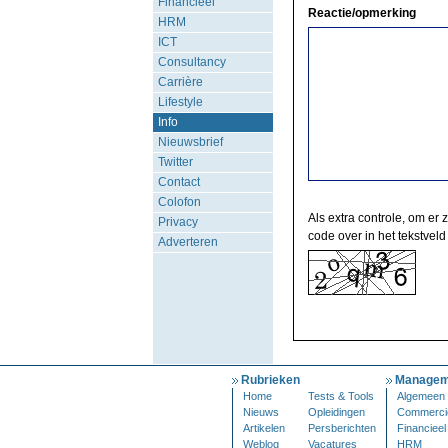
Financieel
Reactie/opmerking
HRM
ICT
Consultancy
Carrière
Lifestyle
Info
Nieuwsbrief
Twitter
Contact
Colofon
Als extra controle, om er 
Privacy
code over in het tekstveld
Adverteren
Rubrieken
Managem
Home
Tests & Tools
Algemeen
Nieuws
Opleidingen
Commerci
Artikelen
Persberichten
Financieel
Weblog
Vacatures
HRM