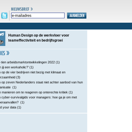
Human Design op de werkvloer voor
teameffectiviteit en bedrijfsgroei
 tien arbeidsmarktontwikkelingen 2022
(1)
n jij een workaholic?’
(1)
 op de vier bedrijven niet bezig met klimaat en
urzaamheid
(3)
 op zeven Nederlanders staat niet achter aanbod van hun
anisatie
(1)
e manieren om te reageren op onterechte kritiek
(1)
 cyber-survivalgids voor managers: hoe ga je om met
eraanvallen?
(1)
d your data
(1)