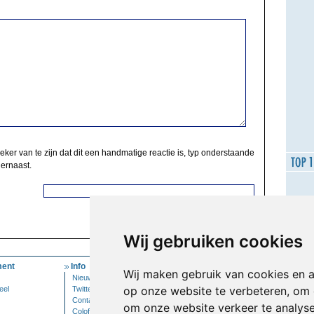
zeker van te zijn dat dit een handmatige reactie is, typ onderstaande
 ernaast.
Wij gebruiken cookies
ent
Info
Mijn Account
Wij maken gebruik van cookies en 
Nieuwsbrief
Inloggen
op onze website te verbeteren, om 
eel
Twitter
Contact
om onze website verkeer te analys
Colofon