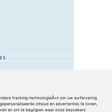
andere tracking-technologieÃ«n om uw surfervaring
gepersonaliseerde inhoud en advertenties te tonen,
eren en om te begrijpen waar onze bezoekers