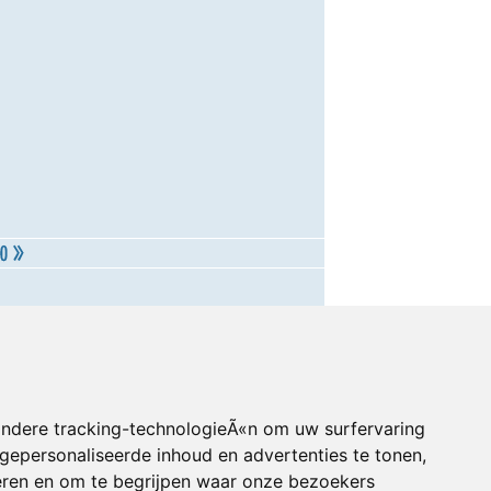
andere tracking-technologieÃ«n om uw surfervaring
gepersonaliseerde inhoud en advertenties te tonen,
eren en om te begrijpen waar onze bezoekers