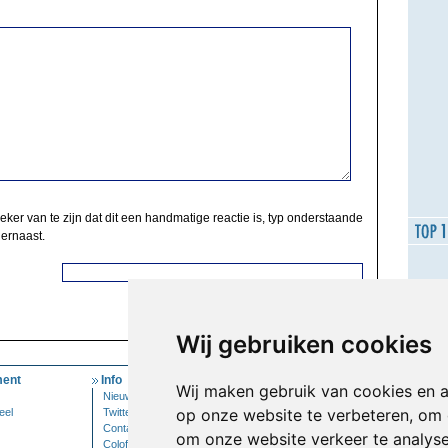
zeker van te zijn dat dit een handmatige reactie is, typ onderstaande
 ernaast.
Wij gebruiken cookies
ent
Info
Mijn Account
Wij maken gebruik van cookies en 
Nieuwsbrief
Inloggen
op onze website te verbeteren, om 
eel
Twitter
Contact
om onze website verkeer te analys
Colofon