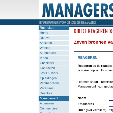
Rubrieken
Home
Nieuws
Zeven bronnen va
Artikelen
Weblog
Autonieuws
REAGEREN
Video
Checklists
Reageren op de reactie:
Contracten
te voeren op zijn filosofie (
Tests & Tools
Opleidingen
Hiermee stuurt u rechtstr
Persberichten
Managersonline.nl geplaa
Vacatures
Reacties
Naam
Management
Algemeen
Emailadres
Commercieel
URL: (niet verplicht)
http