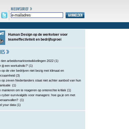
Human Design op de werkvloer voor
teameffectiviteit en bedrijfsgroei
 tien arbeidsmarktontwikkelingen 2022
(1)
n jij een workaholic?’
(1)
 op de vier bedrijven niet bezig met klimaat en
urzaamheid
(3)
 op zeven Nederlanders staat niet achter aanbod van hun
anisatie
(1)
e manieren om te reageren op onterechte kritiek
(1)
 cyber-survivalgids voor managers: hoe ga je om met
eraanvallen?
(1)
d your data
(1)