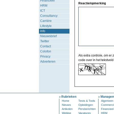
Financieel
Reactie/opmerking
HRM
ICT
Consultancy
Carrière
Lifestyle
Info
Nieuwsbrief
Twitter
Contact
Colofon
Als extra controle, om er 
Privacy
code over in het tekstveld
Adverteren
Rubrieken
Managem
Home
Tests & Tools
Algemeen
Nieuws
Opleidingen
Commerci
Artikelen
Persberichten
Financieel
Weblog
Vacatures
HRM