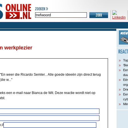
n werkplezier
Top
‘Be
Een
"En weer die Ricardo Semler... Alle goede ideeën zijn direct terug
du
die w..."
Eén
org
Dri
eeks een e-mail naar Bianca de Wit. Deze reactie wordt niet op
Een
tst.
cyb
Min
://