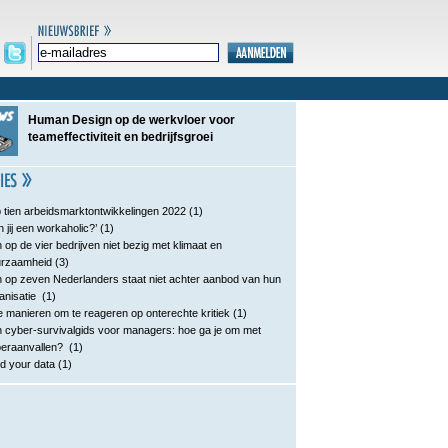
Human Design op de werkvloer voor
teameffectiviteit en bedrijfsgroei
 tien arbeidsmarktontwikkelingen 2022
(1)
n jij een workaholic?’
(1)
 op de vier bedrijven niet bezig met klimaat en
urzaamheid
(3)
 op zeven Nederlanders staat niet achter aanbod van hun
anisatie
(1)
e manieren om te reageren op onterechte kritiek
(1)
 cyber-survivalgids voor managers: hoe ga je om met
eraanvallen?
(1)
d your data
(1)