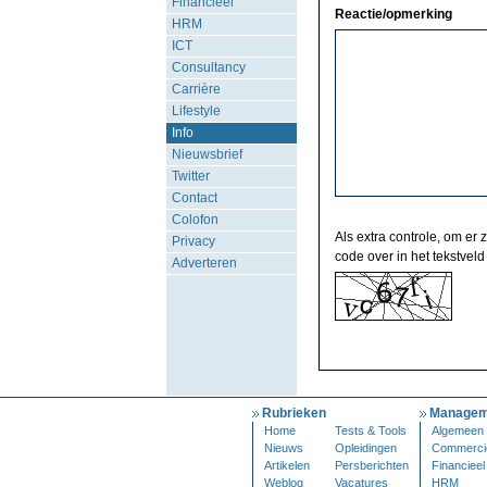
Financieel
Reactie/opmerking
HRM
ICT
Consultancy
Carrière
Lifestyle
Info
Nieuwsbrief
Twitter
Contact
Colofon
Als extra controle, om er 
Privacy
code over in het tekstveld
Adverteren
Rubrieken
Managem
Home
Tests & Tools
Algemeen
Nieuws
Opleidingen
Commerci
Artikelen
Persberichten
Financieel
Weblog
Vacatures
HRM