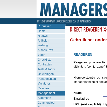
Rubrieken
Home
Nieuws
Gebruik het onder
Artikelen
Weblog
Autonieuws
REAGEREN
Video
Checklists
Reageren op de reactie:
Contracten
uitlichten; ''comfortzone''; H
Tests & Tools
Opleidingen
Hiermee stuurt u rechtstre
Persberichten
Managersonline.nl geplaa
Vacatures
Reacties
Naam
Management
Algemeen
Emailadres
Commercieel
URL: (niet verplicht)
http