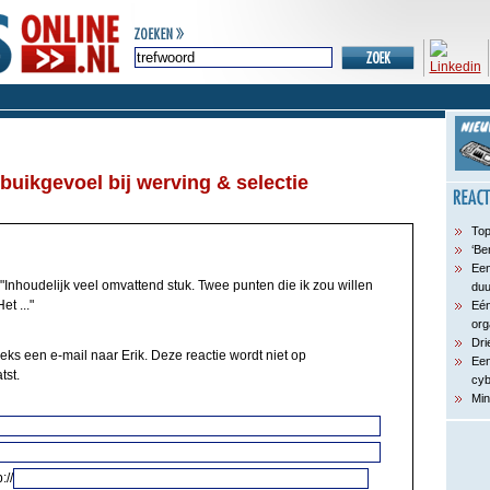
buikgevoel bij werving & selectie
Top
‘Be
Een
"Inhoudelijk veel omvattend stuk. Twee punten die ik zou willen
du
et ..."
Eén
org
Dri
eks een e-mail naar Erik. Deze reactie wordt niet op
Een
tst.
cyb
Min
://