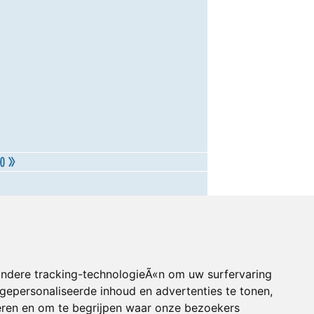
andere tracking-technologieÃ«n om uw surfervaring
gepersonaliseerde inhoud en advertenties te tonen,
eren en om te begrijpen waar onze bezoekers