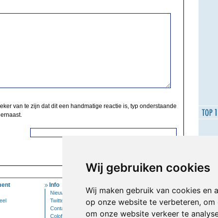
zeker van te zijn dat dit een handmatige reactie is, typ onderstaande
 ernaast.
Wij gebruiken cookies
ent
Info
Mijn Account
Wij maken gebruik van cookies en 
Nieuwsbrief
Inloggen
op onze website te verbeteren, om 
eel
Twitter
Contact
om onze website verkeer te analys
Colofon