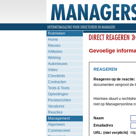
Rubrieken
Home
Nieuws
Gevoelige informa
Artikelen
Weblog
Autonieuws
REAGEREN
Video
Checklists
Reageren op de reactie:
Contracten
documenten vergroot de bev
Tests & Tools
Opleidingen
Hiermee stuurt u rechtstr
Persberichten
niet op Managersonline.nl
Vacatures
Reacties
Naam
Management
Algemeen
Emailadres
Commercieel
URL: (niet verplicht)
http