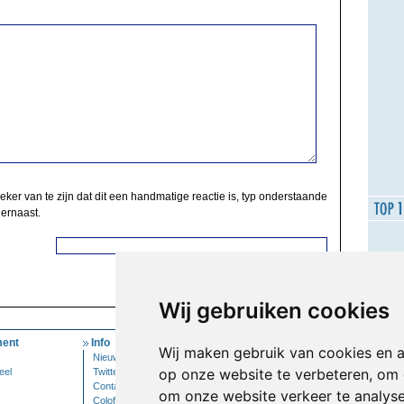
zeker van te zijn dat dit een handmatige reactie is, typ onderstaande
 ernaast.
Wij gebruiken cookies
ent
Info
Mijn Account
Wij maken gebruik van cookies en 
Nieuwsbrief
Inloggen
op onze website te verbeteren, om 
eel
Twitter
Contact
om onze website verkeer te analys
Colofon