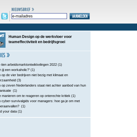
Human Design op de werkvloer voor
teameffectiviteit en bedrijfsgroei
 tien arbeidsmarktontwikkelingen 2022
(1)
n jij een workaholic?’
(1)
 op de vier bedrijven niet bezig met klimaat en
urzaamheid
(3)
 op zeven Nederlanders staat niet achter aanbod van hun
anisatie
(1)
e manieren om te reageren op onterechte kritiek
(1)
 cyber-survivalgids voor managers: hoe ga je om met
eraanvallen?
(1)
d your data
(1)