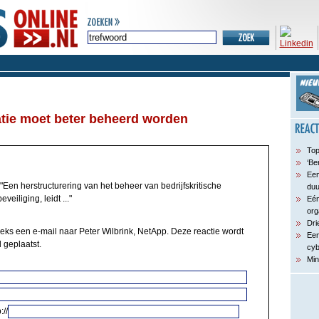
tie moet beter beheerd worden
Top
‘Be
Een
"Een herstructurering van het beheer van bedrijfskritische
du
eiliging, leidt ..."
Eén
org
Dri
eeks een e-mail naar Peter Wilbrink, NetApp. Deze reactie wordt
Een
 geplaatst.
cyb
Min
://