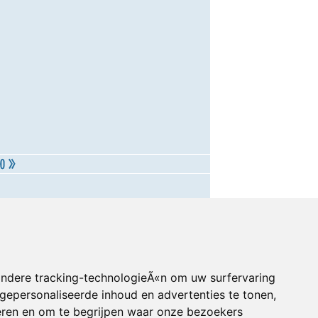
andere tracking-technologieÃ«n om uw surfervaring
gepersonaliseerde inhoud en advertenties te tonen,
eren en om te begrijpen waar onze bezoekers