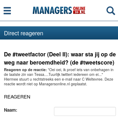
Menu
Se
Direct reageren
De #tweetfactor (Deel II): waar sta jij op de
weg naar beroemdheid? (de #tweetscore)
Reageren op de reactie:
"Oei oei, ik proef iets van onbehagen in
de laatste zin van Tessa....Tuurlijk twittert iedereen om ei..."
Hiermee stuurt u rechtstreeks een e-mail naar C Weltevree. Deze
reactie wordt niet op Managersonline.nl geplaatst.
REAGEREN
Naam: