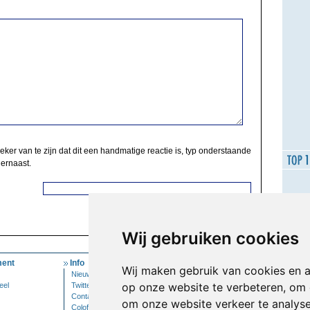
zeker van te zijn dat dit een handmatige reactie is, typ onderstaande
 ernaast.
Wij gebruiken cookies
ent
Info
Mijn Account
Wij maken gebruik van cookies en 
Nieuwsbrief
Inloggen
op onze website te verbeteren, om 
eel
Twitter
Contact
om onze website verkeer te analys
Colofon