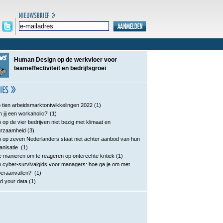
Human Design op de werkvloer voor
teameffectiviteit en bedrijfsgroei
 tien arbeidsmarktontwikkelingen 2022
(1)
n jij een workaholic?’
(1)
 op de vier bedrijven niet bezig met klimaat en
urzaamheid
(3)
 op zeven Nederlanders staat niet achter aanbod van hun
anisatie
(1)
e manieren om te reageren op onterechte kritiek
(1)
 cyber-survivalgids voor managers: hoe ga je om met
eraanvallen?
(1)
d your data
(1)