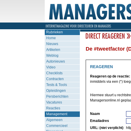
Rubrieken
Home
Nieuws
De #tweetfactor (D
Artikelen
Weblog
Autonieuws
REAGEREN
Video
Checklists
Reageren op de reactie:
Contracten
inmiddels via een (*) toeg
Tests & Tools
Opleidingen
Hiermee stuurt u rechtstre
Persberichten
Managersonline.nl geplaa
Vacatures
Reacties
Naam
Management
Algemeen
Emailadres
Commercieel
URL: (niet verplicht)
http