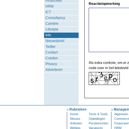
Financieel
Reactie/opmerking
HRM
ICT
Consultancy
Carrière
Lifestyle
Info
Nieuwsbrief
Twitter
Contact
Colofon
Als extra controle, om er 
Privacy
code over in het tekstveld
Adverteren
Rubrieken
Managem
Home
Tests & Tools
Algemeen
Nieuws
Opleidingen
Commerci
Artikelen
Persberichten
Financieel
Weblog
Vacatures
HRM