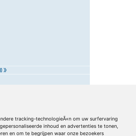
andere tracking-technologieÃ«n om uw surfervaring
gepersonaliseerde inhoud en advertenties te tonen,
eren en om te begrijpen waar onze bezoekers