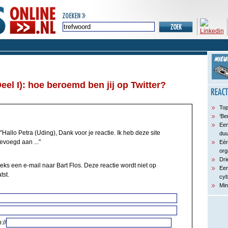
eel I): hoe beroemd ben jij op Twitter?
Top
‘Be
Een
"Hallo Petra (Uding), Dank voor je reactie. Ik heb deze site
du
evoegd aan ..."
Eén
org
Dri
eks een e-mail naar Bart Flos. Deze reactie wordt niet op
Een
tst.
cyb
Min
://