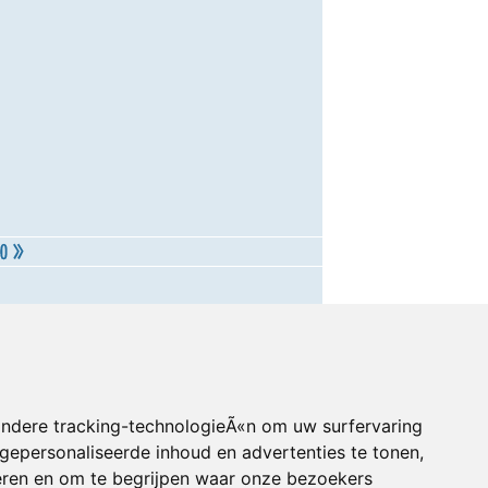
andere tracking-technologieÃ«n om uw surfervaring
gepersonaliseerde inhoud en advertenties te tonen,
eren en om te begrijpen waar onze bezoekers