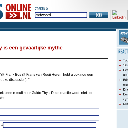
 is een gevaarlijke mythe
Top
‘Be
Een
"@ Frank Bos @ Frans van Rooij Heren, hebt u ook nog een
du
deze discussie (..."
Eén
org
Dri
eeks een e-mail naar Guido Thys. Deze reactie wordt niet op
Een
tst.
cyb
Min
://