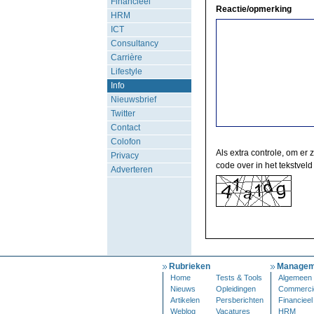
Financieel
Reactie/opmerking
HRM
ICT
Consultancy
Carrière
Lifestyle
Info
Nieuwsbrief
Twitter
Contact
Colofon
Als extra controle, om er 
Privacy
code over in het tekstveld
Adverteren
Rubrieken
Managem
Home
Tests & Tools
Algemeen
Nieuws
Opleidingen
Commerci
Artikelen
Persberichten
Financieel
Weblog
Vacatures
HRM