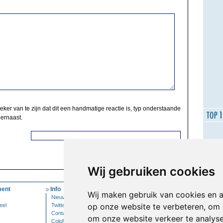
zeker van te zijn dat dit een handmatige reactie is, typ onderstaande
 ernaast.
Wij gebruiken cookies
ent
Info
Mijn Account
Wij maken gebruik van cookies en 
Nieuwsbrief
Inloggen
op onze website te verbeteren, om 
eel
Twitter
Contact
om onze website verkeer te analys
Colofon