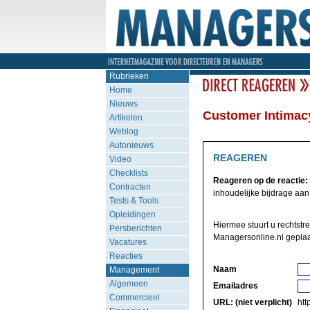
Rubrieken
Home
Nieuws
Customer Intimacy
Artikelen
Weblog
Autonieuws
REAGEREN
Video
Checklists
Reageren op de reactie:
Contracten
inhoudelijke bijdrage aan 
Tests & Tools
Opleidingen
Hiermee stuurt u rechtstr
Persberichten
Managersonline.nl geplaa
Vacatures
Reacties
Naam
Management
Algemeen
Emailadres
Commercieel
URL: (niet verplicht)
http