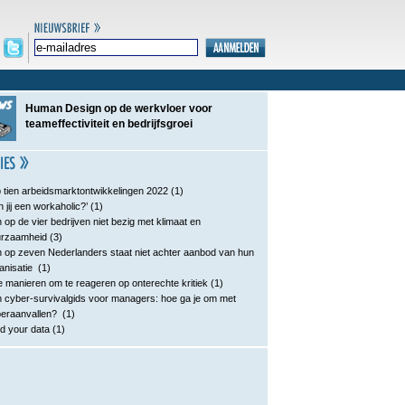
Human Design op de werkvloer voor
teameffectiviteit en bedrijfsgroei
 tien arbeidsmarktontwikkelingen 2022
(1)
n jij een workaholic?’
(1)
 op de vier bedrijven niet bezig met klimaat en
urzaamheid
(3)
 op zeven Nederlanders staat niet achter aanbod van hun
anisatie
(1)
e manieren om te reageren op onterechte kritiek
(1)
 cyber-survivalgids voor managers: hoe ga je om met
eraanvallen?
(1)
d your data
(1)