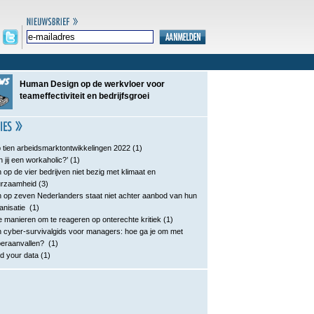
Human Design op de werkvloer voor
teameffectiviteit en bedrijfsgroei
 tien arbeidsmarktontwikkelingen 2022
(1)
n jij een workaholic?’
(1)
 op de vier bedrijven niet bezig met klimaat en
urzaamheid
(3)
 op zeven Nederlanders staat niet achter aanbod van hun
anisatie
(1)
e manieren om te reageren op onterechte kritiek
(1)
 cyber-survivalgids voor managers: hoe ga je om met
eraanvallen?
(1)
d your data
(1)