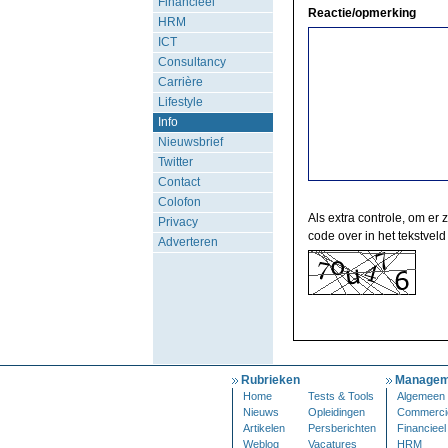
Financieel
Reactie/opmerking
HRM
ICT
Consultancy
Carrière
Lifestyle
Info
Nieuwsbrief
Twitter
Contact
Colofon
Als extra controle, om er 
Privacy
code over in het tekstveld
Adverteren
Rubrieken
Managem
Home
Tests & Tools
Algemeen
Nieuws
Opleidingen
Commerci
Artikelen
Persberichten
Financieel
Weblog
Vacatures
HRM