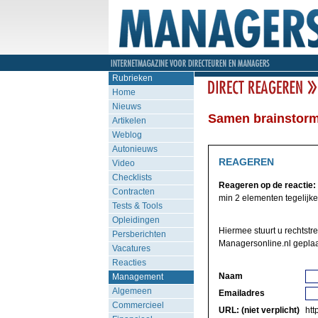
Rubrieken
Home
Nieuws
Samen brainstorm
Artikelen
Weblog
Autonieuws
REAGEREN
Video
Checklists
Reageren op de reactie:
Contracten
min 2 elementen tegelijker
Tests & Tools
Opleidingen
Hiermee stuurt u rechtstr
Persberichten
Managersonline.nl geplaa
Vacatures
Reacties
Naam
Management
Algemeen
Emailadres
Commercieel
URL: (niet verplicht)
http