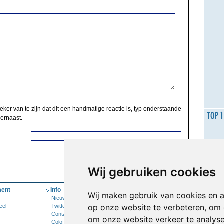
zeker van te zijn dat dit een handmatige reactie is, typ onderstaande
 ernaast.
Wij gebruiken cookies
ent
Info
Mijn Account
Wij maken gebruik van cookies en 
Nieuwsbrief
Inloggen
op onze website te verbeteren, om 
eel
Twitter
Contact
om onze website verkeer te analys
Colofon