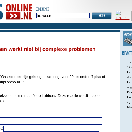
en werkt niet bij complexe problemen
Top
‘Be
Een
"Ons korte termijn geheugen kan ongeveer 20 seconden 7 plus of
du
tijd onthoud..."
Eén
org
Dri
eeks een e-mail naar Jerre Lubberts. Deze reactie wordt niet op
Een
tst.
cyb
Min
://