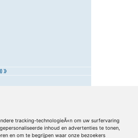
andere tracking-technologieÃ«n om uw surfervaring
gepersonaliseerde inhoud en advertenties te tonen,
eren en om te begrijpen waar onze bezoekers