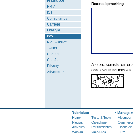
Financieel
Reactie/opmerking
HRM
ICT
Consultancy
Carrière
Lifestyle
Info
Nieuwsbrief
Twitter
Contact
Colofon
Als extra controle, om er 
Privacy
code over in het tekstveld
Adverteren
Rubrieken
Managem
Home
Tests & Tools
Algemeen
Nieuws
Opleidingen
Commerci
Artikelen
Persberichten
Financieel
Weblog
Vacatures
HRM