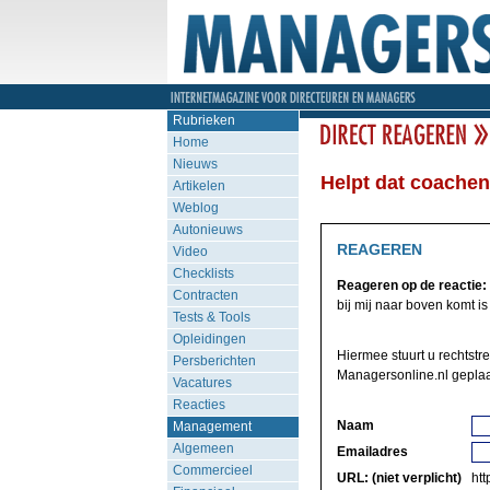
Rubrieken
Home
Nieuws
Helpt dat coachen
Artikelen
Weblog
Autonieuws
REAGEREN
Video
Checklists
Reageren op de reactie:
Contracten
bij mij naar boven komt is d
Tests & Tools
Opleidingen
Hiermee stuurt u rechtstr
Persberichten
Managersonline.nl geplaa
Vacatures
Reacties
Naam
Management
Algemeen
Emailadres
Commercieel
URL: (niet verplicht)
http