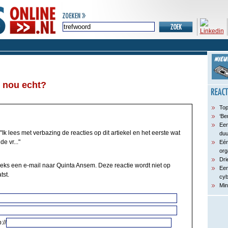
 nou echt?
Top
‘Be
Een
"Ik lees met verbazing de reacties op dit artiekel en het eerste wat
du
e vr..."
Eén
org
Dri
eeks een e-mail naar Quinta Ansem. Deze reactie wordt niet op
Een
tst.
cyb
Min
://