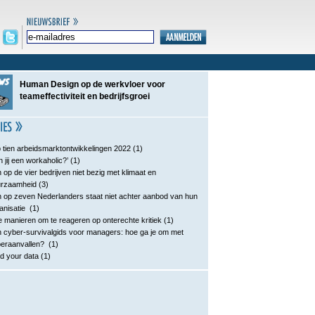
Human Design op de werkvloer voor
teameffectiviteit en bedrijfsgroei
 tien arbeidsmarktontwikkelingen 2022
(1)
n jij een workaholic?’
(1)
 op de vier bedrijven niet bezig met klimaat en
urzaamheid
(3)
 op zeven Nederlanders staat niet achter aanbod van hun
anisatie
(1)
e manieren om te reageren op onterechte kritiek
(1)
 cyber-survivalgids voor managers: hoe ga je om met
eraanvallen?
(1)
d your data
(1)