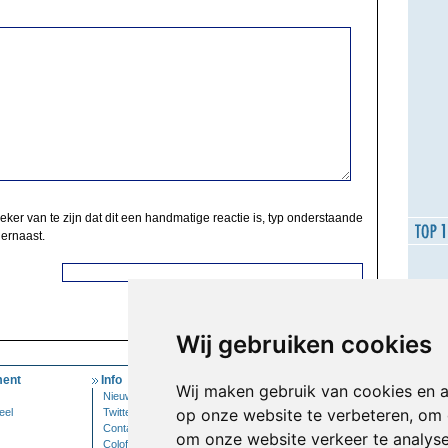
zeker van te zijn dat dit een handmatige reactie is, typ onderstaande
 ernaast.
Wij gebruiken cookies
ent
Info
Mijn Account
Wij maken gebruik van cookies en 
Nieuwsbrief
Inloggen
op onze website te verbeteren, om 
eel
Twitter
Contact
om onze website verkeer te analys
Colofon