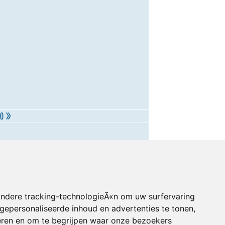
andere tracking-technologieÃ«n om uw surfervaring
gepersonaliseerde inhoud en advertenties te tonen,
eren en om te begrijpen waar onze bezoekers