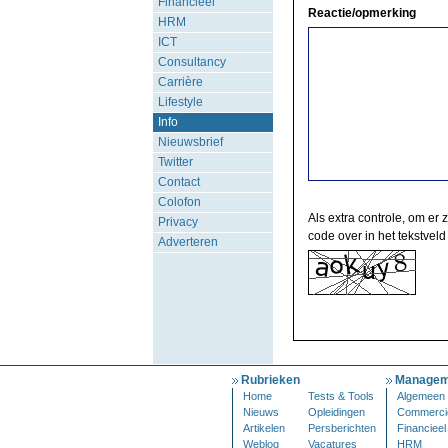
Financieel
Reactie/opmerking
HRM
ICT
Consultancy
Carrière
Lifestyle
Info
Nieuwsbrief
Twitter
Contact
Colofon
Als extra controle, om er 
Privacy
code over in het tekstveld
Adverteren
Rubrieken
Managem
Home
Tests & Tools
Algemeen
Nieuws
Opleidingen
Commerci
Artikelen
Persberichten
Financieel
Weblog
Vacatures
HRM