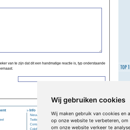
zeker van te zijn dat dit een handmatige reactie is, typ onderstaande
 ernaast.
Wij gebruiken cookies
ent
Info
Mijn Account
Wij maken gebruik van cookies en 
Nieuwsbrief
Inloggen
op onze website te verbeteren, om 
eel
Twitter
Contact
om onze website verkeer te analys
Colofon