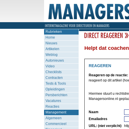
Rubrieken
Home
Nieuws
Helpt dat coachen
Artikelen
Weblog
Autonieuws
REAGEREN
Video
Checklists
Reageren op de reactie:
Contracten
reageert op dit artikel (ho
Tests & Tools
Opleidingen
Hiermee stuurt u rechtstre
Persberichten
Managersonline.nl geplaa
Vacatures
Reacties
Naam
Management
Algemeen
Emailadres
Commercieel
URL: (niet verplicht)
http