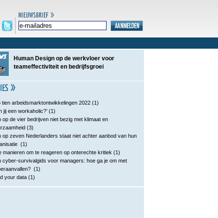
Human Design op de werkvloer voor
teameffectiviteit en bedrijfsgroei
 tien arbeidsmarktontwikkelingen 2022
(1)
n jij een workaholic?’
(1)
 op de vier bedrijven niet bezig met klimaat en
urzaamheid
(3)
 op zeven Nederlanders staat niet achter aanbod van hun
anisatie
(1)
e manieren om te reageren op onterechte kritiek
(1)
 cyber-survivalgids voor managers: hoe ga je om met
eraanvallen?
(1)
d your data
(1)