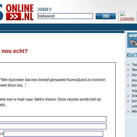
 nou echt?
Top
‘Be
Een
"Wel bijzonder dat een bedrijf genaamd NumoQuest zo ironisch
du
ewel deze rea..."
Eén
org
Dri
eks een e-mail naar Stefco Klaver. Deze reactie wordt niet op
Een
tst.
cyb
Min
://