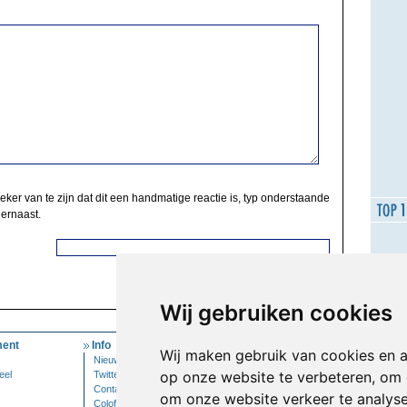
zeker van te zijn dat dit een handmatige reactie is, typ onderstaande
 ernaast.
Wij gebruiken cookies
ent
Info
Mijn Account
Wij maken gebruik van cookies en 
Nieuwsbrief
Inloggen
op onze website te verbeteren, om 
eel
Twitter
Contact
om onze website verkeer te analys
Colofon