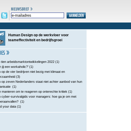
Human Design op de werkvloer voor
teameffectiviteit en bedrijfsgroei
 tien arbeidsmarktontwikkelingen 2022
(1)
n jij een workaholic?’
(1)
 op de vier bedrijven niet bezig met klimaat en
urzaamheid
(3)
 op zeven Nederlanders staat niet achter aanbod van hun
anisatie
(1)
e manieren om te reageren op onterechte kritiek
(1)
 cyber-survivalgids voor managers: hoe ga je om met
eraanvallen?
(1)
d your data
(1)