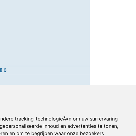
andere tracking-technologieÃ«n om uw surfervaring
gepersonaliseerde inhoud en advertenties te tonen,
eren en om te begrijpen waar onze bezoekers