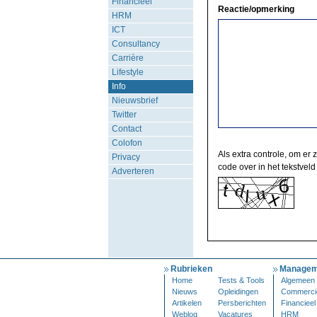
Financieel
Reactie/opmerking
HRM
ICT
Consultancy
Carrière
Lifestyle
Info
Nieuwsbrief
Twitter
Contact
Colofon
Als extra controle, om er 
Privacy
code over in het tekstveld
Adverteren
Rubrieken
Managem
Home
Tests & Tools
Algemeen
Nieuws
Opleidingen
Commerci
Artikelen
Persberichten
Financieel
Weblog
Vacatures
HRM