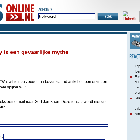
 is een gevaarlijke mythe
Top
‘Be
Een
"Wat wil je nog zeggen na bovenstaand artikel en opmerkingen.
du
le spijker w..."
Eén
org
Dri
eeks een e-mail naar Gert-Jan Baan. Deze reactie wordt niet op
Een
tst.
cyb
Min
://