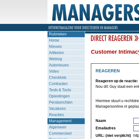
Rubrieken
Home
Nieuws
Customer Intimacy
Artikelen
Weblog
Autonieuws
REAGEREN
Video
Checklists
Reageren op de reactie:
Contracten
Nou dit: Guy slaat een enke
Tests & Tools
Opleidingen
Hiermee stuurt u rechtstr
Persberichten
Managersonline.nl geplaa
Vacatures
Reacties
Naam
Management
Algemeen
Emailadres
Commercieel
URL: (niet verplicht)
http