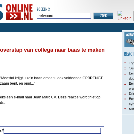
overstap van collega naar baas te maken
Top
‘Be
Een
"Meestal krijgt u zo'n baan omdat u ook voldoende OPBRENGT
du
zaam bent, en omd..."
Eén
org
Dri
eeks een e-mail naar Jean Marc CA. Deze reactie wordt niet op
Een
tst.
cyb
Min
://