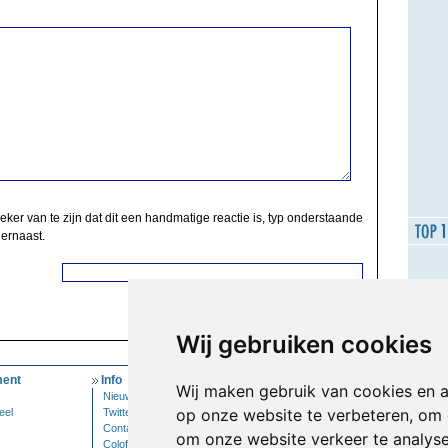
zeker van te zijn dat dit een handmatige reactie is, typ onderstaande
 ernaast.
Wij gebruiken cookies
ent
Info
Mijn Account
Wij maken gebruik van cookies en 
Nieuwsbrief
Inloggen
op onze website te verbeteren, om 
eel
Twitter
Contact
om onze website verkeer te analys
Colofon