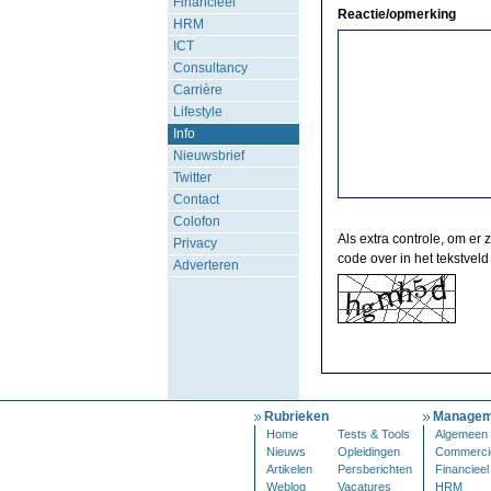
Financieel
Reactie/opmerking
HRM
ICT
Consultancy
Carrière
Lifestyle
Info
Nieuwsbrief
Twitter
Contact
Colofon
Als extra controle, om er 
Privacy
code over in het tekstveld
Adverteren
Rubrieken
Managem
Home
Tests & Tools
Algemeen
Nieuws
Opleidingen
Commerci
Artikelen
Persberichten
Financieel
Weblog
Vacatures
HRM