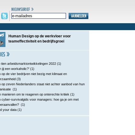
Human Design op de werkvloer voor
teameffectiviteit en bedrijfsgroei
 tien arbeidsmarktontwikkelingen 2022
(1)
n jij een workaholic?’
(1)
 op de vier bedrijven niet bezig met klimaat en
urzaamheid
(3)
 op zeven Nederlanders staat niet achter aanbod van hun
anisatie
(1)
e manieren om te reageren op onterechte kritiek
(1)
 cyber-survivalgids voor managers: hoe ga je om met
eraanvallen?
(1)
d your data
(1)