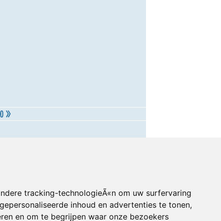
andere tracking-technologieÃ«n om uw surfervaring
gepersonaliseerde inhoud en advertenties te tonen,
eren en om te begrijpen waar onze bezoekers