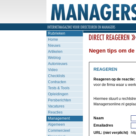
Rubrieken
Home
Nieuws
Negen tips om de 
Artikelen
Weblog
Autonieuws
REAGEREN
Video
Checklists
Reageren op de reactie:
Contracten
voor de firma waar u werk
Tests & Tools
Opleidingen
Hiermee stuurt u rechtstr
Persberichten
Managersonline.nl geplaa
Vacatures
Reacties
Naam
Management
Algemeen
Emailadres
Commercieel
URL: (niet verplicht)
http