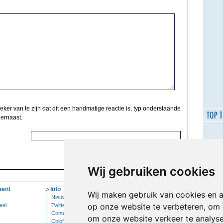
zeker van te zijn dat dit een handmatige reactie is, typ onderstaande
 ernaast.
Wij gebruiken cookies
ent
Info
Mijn Account
Wij maken gebruik van cookies en 
Nieuwsbrief
Inloggen
op onze website te verbeteren, om 
eel
Twitter
Contact
om onze website verkeer te analys
Colofon