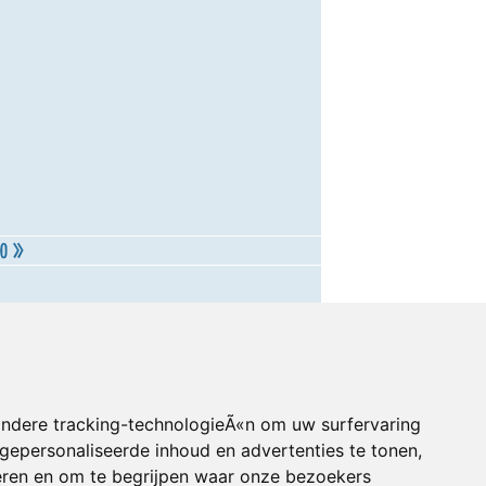
andere tracking-technologieÃ«n om uw surfervaring
gepersonaliseerde inhoud en advertenties te tonen,
eren en om te begrijpen waar onze bezoekers