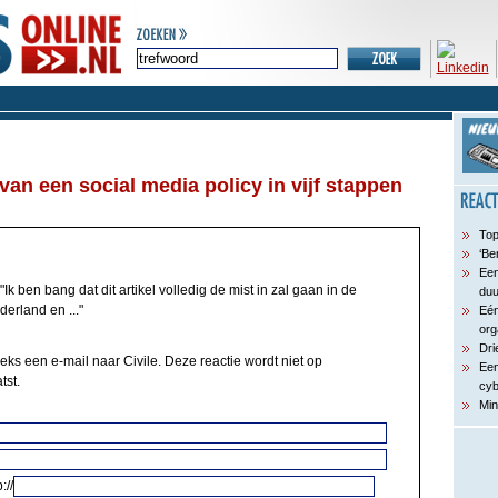
an een social media policy in vijf stappen
Top
‘Be
Een
"Ik ben bang dat dit artikel volledig de mist in zal gaan in de
du
derland en ..."
Eén
org
Dri
eks een e-mail naar Civile. Deze reactie wordt niet op
Een
tst.
cyb
Min
://