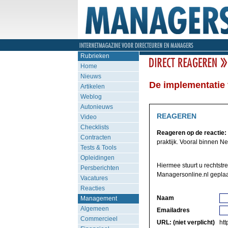
Rubrieken
Home
Nieuws
De implementatie v
Artikelen
Weblog
Autonieuws
REAGEREN
Video
Checklists
Reageren op de reactie:
Contracten
praktijk. Vooral binnen Ne
Tests & Tools
Opleidingen
Hiermee stuurt u rechtstre
Persberichten
Managersonline.nl geplaa
Vacatures
Reacties
Naam
Management
Algemeen
Emailadres
Commercieel
URL: (niet verplicht)
http