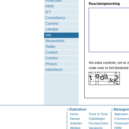
Financieel
Reactie/opmerking
HRM
ICT
Consultancy
Carrière
Lifestyle
Info
Nieuwsbrief
Twitter
Contact
Colofon
Als extra controle, om er 
Privacy
code over in het tekstveld
Adverteren
Rubrieken
Managem
Home
Tests & Tools
Algemeen
Nieuws
Opleidingen
Commerci
Artikelen
Persberichten
Financieel
Weblog
Vacatures
HRM