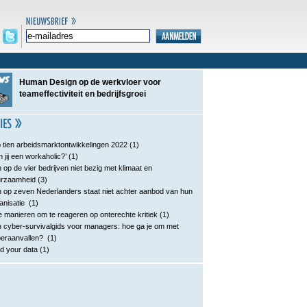
Human Design op de werkvloer voor
teameffectiviteit en bedrijfsgroei
 tien arbeidsmarktontwikkelingen 2022
(1)
n jij een workaholic?’
(1)
 op de vier bedrijven niet bezig met klimaat en
urzaamheid
(3)
 op zeven Nederlanders staat niet achter aanbod van hun
anisatie
(1)
e manieren om te reageren op onterechte kritiek
(1)
 cyber-survivalgids voor managers: hoe ga je om met
eraanvallen?
(1)
d your data
(1)