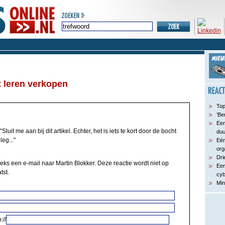
 leren verkopen
Top
‘Be
Een
"Sluit me aan bij dit artikel. Echter, het is iets te kort door de bocht
du
eg..."
Eén
org
Dri
eeks een e-mail naar Martin Blokker. Deze reactie wordt niet op
Een
tst.
cyb
Min
://