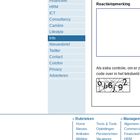
Financieel
Reactie/opmerking
HRM
ICT
Consultancy
Carrière
Lifestyle
Info
Nieuwsbrief
Twitter
Contact
Colofon
Als extra controle, om er 
Privacy
code over in het tekstveld
Adverteren
Rubrieken
Managem
Home
Tests & Tools
Algemeen
Nieuws
Opleidingen
Commerci
Artikelen
Persberichten
Financieel
Weblog
Vacatures
HRM