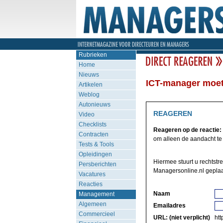
Rubrieken
Home
Nieuws
ICT-manager moet
Artikelen
Weblog
Autonieuws
REAGEREN
Video
Checklists
Reageren op de reactie:
Contracten
om alleen de aandacht te l
Tests & Tools
Opleidingen
Hiermee stuurt u rechtstr
Persberichten
Managersonline.nl geplaa
Vacatures
Reacties
Naam
Management
Algemeen
Emailadres
Commercieel
URL: (niet verplicht)
http