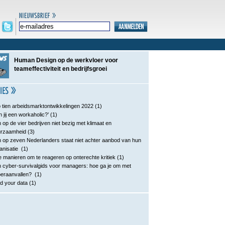
Human Design op de werkvloer voor
teameffectiviteit en bedrijfsgroei
 tien arbeidsmarktontwikkelingen 2022
(1)
n jij een workaholic?’
(1)
 op de vier bedrijven niet bezig met klimaat en
urzaamheid
(3)
 op zeven Nederlanders staat niet achter aanbod van hun
anisatie
(1)
e manieren om te reageren op onterechte kritiek
(1)
 cyber-survivalgids voor managers: hoe ga je om met
eraanvallen?
(1)
d your data
(1)