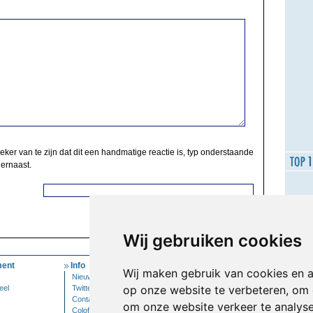
zeker van te zijn dat dit een handmatige reactie is, typ onderstaande
 ernaast.
Wij gebruiken cookies
ent
Info
Mijn Account
Wij maken gebruik van cookies en 
Nieuwsbrief
Inloggen
op onze website te verbeteren, om 
eel
Twitter
Contact
om onze website verkeer te analys
Colofon