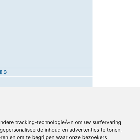
andere tracking-technologieÃ«n om uw surfervaring
gepersonaliseerde inhoud en advertenties te tonen,
eren en om te begrijpen waar onze bezoekers