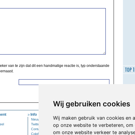
zeker van te zijn dat dit een handmatige reactie is, typ onderstaande
 ernaast.
Wij gebruiken cookies
ent
Info
Mijn Account
Wij maken gebruik van cookies en 
Nieuwsbrief
Inloggen
op onze website te verbeteren, om 
eel
Twitter
Contact
om onze website verkeer te analys
Colofon