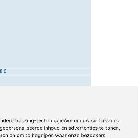
andere tracking-technologieÃ«n om uw surfervaring
gepersonaliseerde inhoud en advertenties te tonen,
eren en om te begrijpen waar onze bezoekers