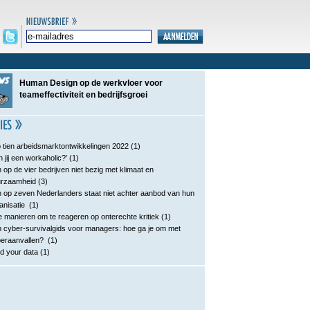
Human Design op de werkvloer voor
teameffectiviteit en bedrijfsgroei
 tien arbeidsmarktontwikkelingen 2022
(1)
n jij een workaholic?’
(1)
 op de vier bedrijven niet bezig met klimaat en
urzaamheid
(3)
 op zeven Nederlanders staat niet achter aanbod van hun
anisatie
(1)
e manieren om te reageren op onterechte kritiek
(1)
 cyber-survivalgids voor managers: hoe ga je om met
eraanvallen?
(1)
d your data
(1)