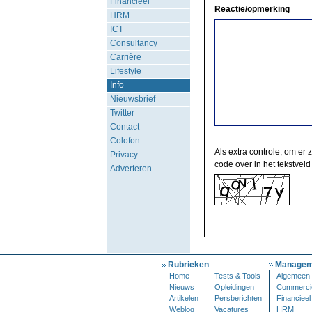
Financieel
Reactie/opmerking
HRM
ICT
Consultancy
Carrière
Lifestyle
Info
Nieuwsbrief
Twitter
Contact
Colofon
Als extra controle, om er 
Privacy
code over in het tekstveld
Adverteren
Rubrieken
Managem
Home
Tests & Tools
Algemeen
Nieuws
Opleidingen
Commerci
Artikelen
Persberichten
Financieel
Weblog
Vacatures
HRM