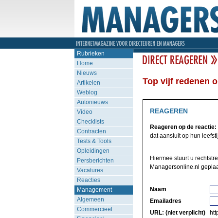
Rubrieken
Home
Nieuws
Top vijf redenen 
Artikelen
Weblog
Autonieuws
REAGEREN
Video
Checklists
Reageren op de reactie:
Contracten
dat aansluit op hun leefstijl
Tests & Tools
Opleidingen
Hiermee stuurt u rechtstr
Persberichten
Managersonline.nl geplaa
Vacatures
Reacties
Naam
Management
Algemeen
Emailadres
Commercieel
URL: (niet verplicht)
http