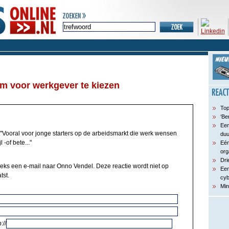
om voor werkgever te kiezen
Top
‘Be
Een
"Vooral voor jonge starters op de arbeidsmarkt die werk wensen
du
 -of bete..."
Eén
org
Dri
eeks een e-mail naar Onno Vendel. Deze reactie wordt niet op
Een
tst.
cyb
Min
://